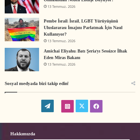
Olmasından Neden Endişe Duyuyor?
13 Temmuz، 2026
Pembe İsrail: İsrail, LGBT Yürüyüşünü
Uluslararası İmajını Parlatmak İçin Nasıl
Kullanıyor?
13 Temmuz، 2026
Amichai Eliyahu: Batı Şeria’yı Sessizce İlhak
Eden Miras Bakanı
13 Temmuz، 2026
Sosyal medyada bizi takip edin!
W
t
i
f
o
w
n
a
r
i
s
c
Hakkımızda