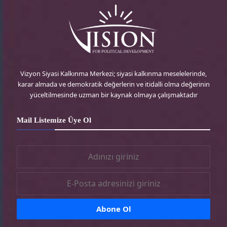
d
t
t
e
P
t
a
b
r
e
g
o
e
r
r
o
Vizyon Siyasi Kalkınma Merkezi; siyasi kalkınma meselelerinde,
karar almada ve demokratik değerlerin ve itidalli olma değerinin
s
-
a
k
yüceltilmesinde uzman bir kaynak olmaya çalışmaktadır
s
t
m
-
Mail Listemize Üye Ol
r
-
t
t
r
r