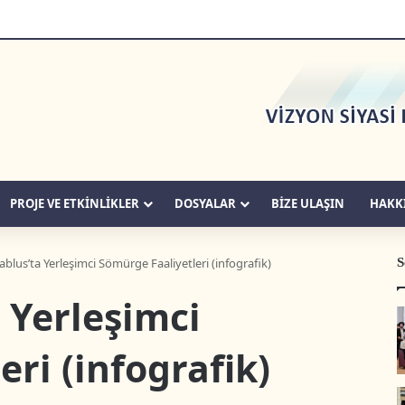
PROJE VE ETKİNLİKLER
DOSYALAR
BIZE ULAŞIN
HAKK
S
ablus’ta Yerleşimci Sömürge Faaliyetleri (infografik)
 Yerleşimci
ri (infografik)