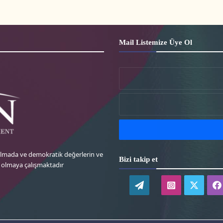
Mail Listemize Üye Ol
 almada ve demokratik değerlerin ve
Bizi takip et
k olmaya çalışmaktadır
WordPress
instagram-
twitte
tr
tr