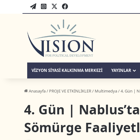
WordPress
twitter-tr
instagram-tr
facebook-tr
VIZYON SIYASI KALKINMA MERKEZI
YAYINLAR
Anasayfa
/
PROJE VE ETKİNLİKLER
/
Multimedya
/
4. Gün | N
4. Gün | Nablus’ta
Sömürge Faaliyetle