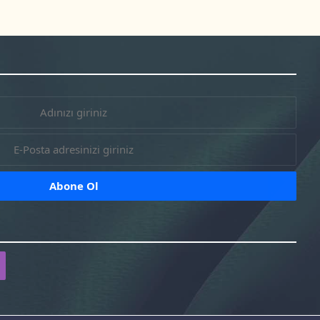
r-
facebook-
tr