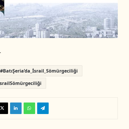
.
BatıŞeria’da_İsrail_Sömürgeciliği
srailSömürgeciliği
X
LinkedIn
WhatsApp
Telegram