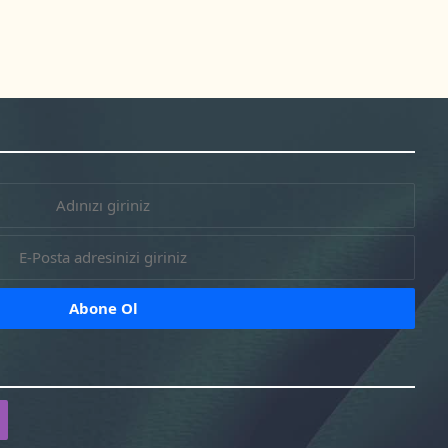
r-
facebook-