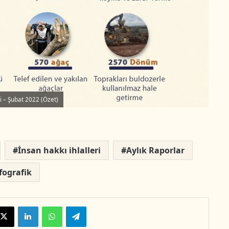
i – Şubat 2022 (Özet)
İnsan hakkı ihlalleri
Aylık Raporlar
fografik
X
LinkedIn
WhatsApp
Telegram