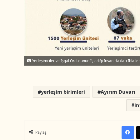
r
m
e
k
Yerleşimciler ve İşgal Ordusunun İşlediği İnsan Hakları İhlaller
yerleşim birimleri
Ayırım Duvarı
in
Facebook
Paylaş