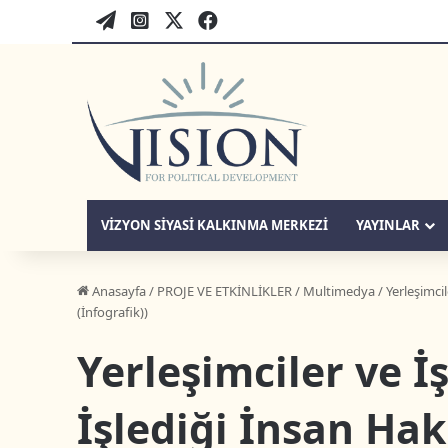
WordPress
twitter-tr
instagram-tr
facebook-tr
VIZYON SIYASI KALKINMA MERKEZI
YAYINLAR
Anasayfa
/
PROJE VE ETKİNLİKLER
/
Multimedya
/
Yerleşimci
(İnfografik))
Yerleşimciler ve 
İşlediği İnsan Hakl