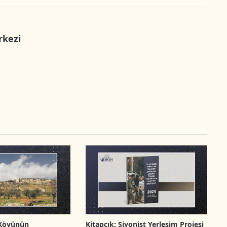
rkezi
Köyünün
Kitapçık: Siyonist Yerleşim Projesi