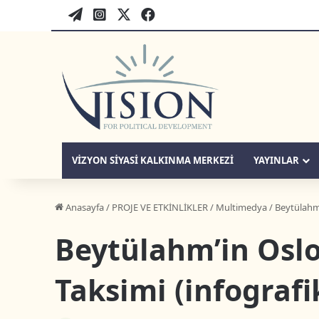
WordPress
twitter-tr
instagram-tr
facebook-tr
VIZYON SIYASI KALKINMA MERKEZI
YAYINLAR
Anasayfa
/
PROJE VE ETKİNLİKLER
/
Multimedya
/
Beytülahm’
Beytülahm’in Osl
Taksimi (infografi