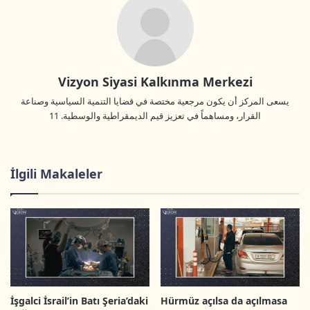
Vizyon Siyasi Kalkınma Merkezi
يسعى المركز أن يكون مرجعية مختصة في قضايا التنمية السياسية وصناعة
القرار، ومساهماً في تعزيز قيم الديمقراطية والوسطية. 11
İlgili Makaleler
İşgalci İsrail’in Batı Şeria’daki
Hürmüz açılsa da açılmasa