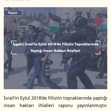
r
e
-
p
o
s
t
a
g
ö
n
d
e
r
m
e
İsrail’in Eylül 2018’de Filistin topraklarında yaptığı
k
insan hakları ihlalleri raporu yayınlanmıştır.