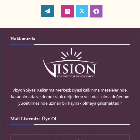
W
t
i
f
o
w
n
a
r
i
s
c
Hakkımızda
d
t
t
e
P
t
a
b
r
e
g
o
e
r
r
o
Vizyon Siyasi Kalkınma Merkezi; siyasi kalkınma meselelerinde,
karar almada ve demokratik değerlerin ve itidalli olma değerinin
s
-
a
k
yüceltilmesinde uzman bir kaynak olmaya çalışmaktadır
s
t
m
-
Mail Listemize Üye Ol
r
-
t
t
r