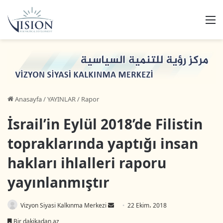
M
Anasayfa
/
YAYINLAR
/
Rapor
İsrail’in Eylül 2018’de Filistin
topraklarında yaptığı insan
hakları ihlalleri raporu
yayınlanmıştır
Vizyon Siyasi Kalkınma Merkezi
B
22 Ekim، 2018
i
Bir dakikadan az