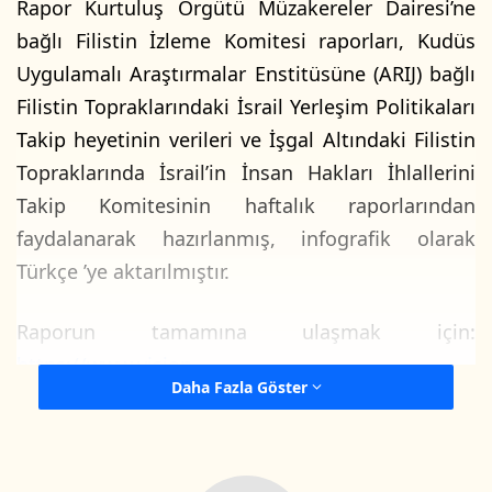
Rapor Kurtuluş Örgütü Müzakereler Dairesi’ne
bağlı Filistin İzleme Komitesi raporları, Kudüs
Uygulamalı Araştırmalar Enstitüsüne (ARIJ) bağlı
Filistin Topraklarındaki İsrail Yerleşim Politikaları
Takip heyetinin verileri ve İşgal Altındaki Filistin
Topraklarında İsrail’in İnsan Hakları İhlallerini
Takip Komitesinin haftalık raporlarından
faydalanarak hazırlanmış, infografik olarak
Türkçe ’ye aktarılmıştır.
Raporun tamamına ulaşmak için:
https://www.vision-
Daha Fazla Göster
pd.org/AR/Articles/Summary_of_violations_by_th
e_Israeli_occupation_army_and_settlers