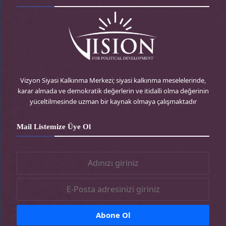
d
t
t
e
P
t
a
b
r
e
g
o
e
r
r
o
Vizyon Siyasi Kalkınma Merkezi; siyasi kalkınma meselelerinde,
karar almada ve demokratik değerlerin ve itidalli olma değerinin
s
-
a
k
yüceltilmesinde uzman bir kaynak olmaya çalışmaktadır
s
t
m
-
Mail Listemize Üye Ol
r
-
t
t
r
r