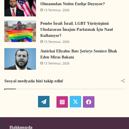
Olmasından Neden Endişe Duyuyor?
13 Temmuz، 2026
Pembe İsrail: İsrail, LGBT Yürüyüşünü
Uluslararası İmajını Parlatmak İçin Nasıl
Kullanıyor?
13 Temmuz، 2026
Amichai Eliyahu: Batı Şeria’yı Sessizce İlhak
Eden Miras Bakanı
13 Temmuz، 2026
Sosyal medyada bizi takip edin!
W
t
i
f
o
w
n
a
r
i
s
c
Hakkımızda