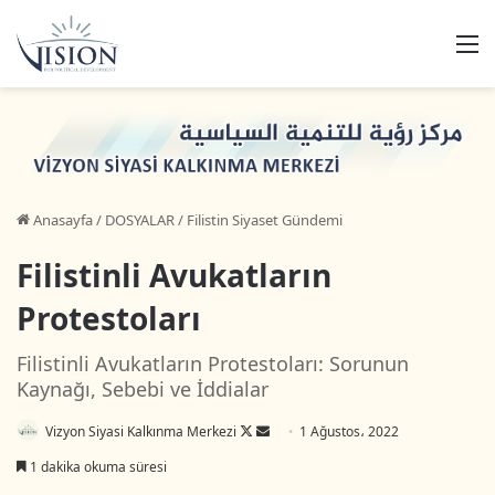
M
Anasayfa
/
DOSYALAR
/
Filistin Siyaset Gündemi
Filistinli Avukatların
Protestoları
Filistinli Avukatların Protestoları: Sorunun
Kaynağı, Sebebi ve İddialar
Vizyon Siyasi Kalkınma Merkezi
F
B
1 Ağustos، 2022
o
i
1 dakika okuma süresi
l
r