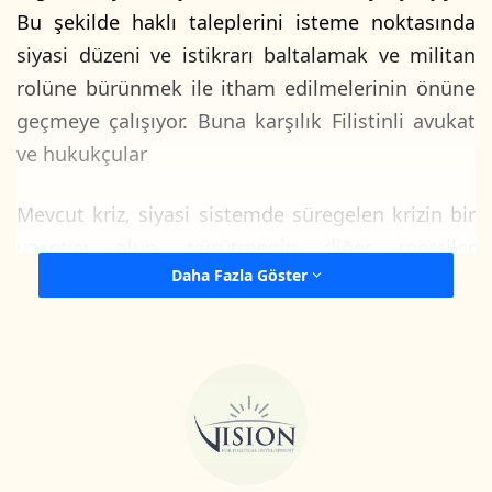
Bu şekilde haklı taleplerini isteme noktasında
siyasi düzeni ve istikrarı baltalamak ve militan
rolüne bürünmek ile itham edilmelerinin önüne
geçmeye çalışıyor. Buna karşılık Filistinli avukat
ve hukukçular
Mevcut kriz, siyasi sistemde süregelen krizin bir
uzantısı olup, yürütmenin diğer merciler
Daha Fazla Göster
üzerindeki denetiminin kuvvetler ayrılığı ilkesine
aykırı olması, şeffaflık sisteminin zayıflaması ve
hesap verilebilirlikten yoksun olması sonucunda
ortaya çıkmaktadır. Bu sorun meclisin
yokluğunda ve genel seçimler yapılmadığı
taktirde tekrar nüksetmeye mahkumdur.