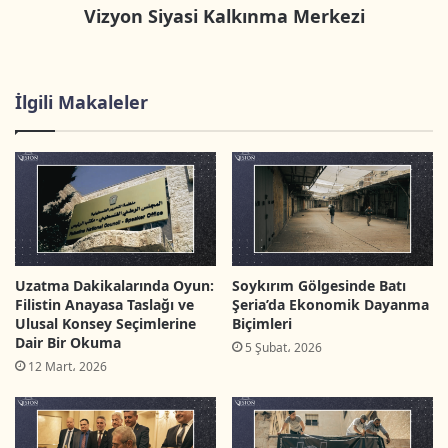
Yukarıdakilere ek olarak, yapılan değişikliklerden
Vizyon Siyasi Kalkınma Merkezi
ve siyasi düzeyde piramidin en tepesinde
bulunan birinci derecede sorumlu olan Yüksek
Yargı Kurulu, mevcut krizin ortaya çıkmasından
İlgili Makaleler
ve bu krizin gelecekteki etkilerinden doğrudan
sorumludur.
Makalenin devamını okumak için (Arapça)
tıklayınız
.
Uzatma Dakikalarında Oyun:
Soykırım Gölgesinde Batı
*Ramallah Yebus Stratejik Araştırma ve Danışma
Filistin Anayasa Taslağı ve
Şeria’da Ekonomik Dayanma
Ulusal Konsey Seçimlerine
Biçimleri
Merkezi Araştırmacıları
Dair Bir Okuma
5 Şubat، 2026
12 Mart، 2026