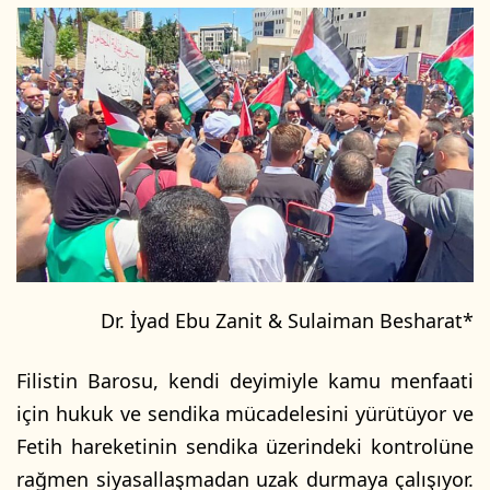
l
e
o
-
w
p
o
o
n
s
X
t
a
g
ö
n
d
e
Dr. İyad Ebu Zanit & Sulaiman Besharat*
r
m
Filistin Barosu, kendi deyimiyle kamu menfaati
e
k
için hukuk ve sendika mücadelesini yürütüyor ve
Fetih hareketinin sendika üzerindeki kontrolüne
rağmen siyasallaşmadan uzak durmaya çalışıyor.