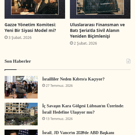
Filistin Siyaseti
Filistin Barosu
Gazze Yönetim Komitesi:
Uluslararası Finansman ve
Yeni Bir Siyasi Model mi?
Batı Şeria’da Sivil Alanın
Yeniden Biçimlenişi
3 Şubat، 2026
2 Şubat، 2026
Son Haberler
İsrailliler Neden Kıbrıs’a Kaçıyor?
27 Temmuz، 2026
İç Savaşın Kara Gölgesi Lübnan’ın Üzerinde:
İsrail Hedefine Ulaşıyor mu?
13 Temmuz، 2026
İsrail, JD Vance’ın 2028’de ABD Başkanı