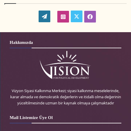
W
t
i
f
o
w
n
a
r
i
s
c
Hakkımızda
d
t
t
e
P
t
a
b
r
e
g
o
e
r
r
o
Vizyon Siyasi Kalkınma Merkezi; siyasi kalkınma meselelerinde,
karar almada ve demokratik değerlerin ve itidalli olma değerinin
s
-
a
k
yüceltilmesinde uzman bir kaynak olmaya çalışmaktadır
s
t
m
-
Mail Listemize Üye Ol
r
-
t