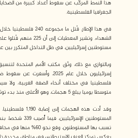
هذا النمط المركّب عن سقوط أعداد كبيرة من الضحاي
الجغرافيا الفلسطينية.
الشهداء. وتشير المعطيا
مستوطنين إسرائيليين، في ظل التداخل المتكرر بين عن
فلسطينيا في مختلف أنحاء الضفة الغربية، ولا سيم
متوسطا يوميا يبلغ 5 هجمات، وهو الأعلى منذ بدء توثيق هذه الحوادث عام 2006.
يعكس تمركز العنف الاستيطاني في مناطق محددة ذات