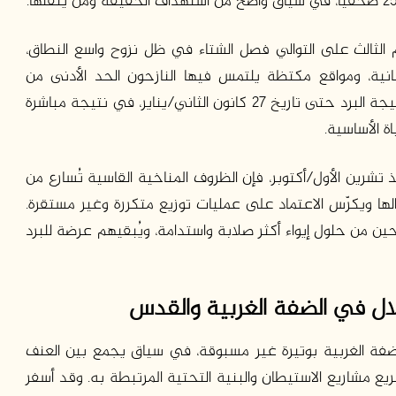
 الثالث على التوالي فصل الشتاء في ظل نزوح واسع النطاق،
سانية، ومواقع مكتظة يلتمس فيها النازحون الحد الأدنى من
الحماية. ووفقا لوزارة الصحة في غزة، توفي 11 طفلا نتيجة البرد حتى تاريخ 27 كانون الثاني/يناير، في نتيجة مباشرة
ة الأساسية.
 إلى قطاع غزة منذ تشرين الأول/أكتوبر، فإن الظروف المناخية القاسية تُسارع من
لها ويكرّس الاعتماد على عمليات توزيع متكررة وغير مستقرة.
حين من حلول إيواء أكثر صلابة واستدامة، ويُبقيهم عرضة للبرد
تلال في الضفة الغربية والقدس
ئيلية في الضفة الغربية بوتيرة غير مسبوقة، في سياق يجمع بين العنف
ع مشاريع الاستيطان والبنية التحتية المرتبطة به. وقد أسفر