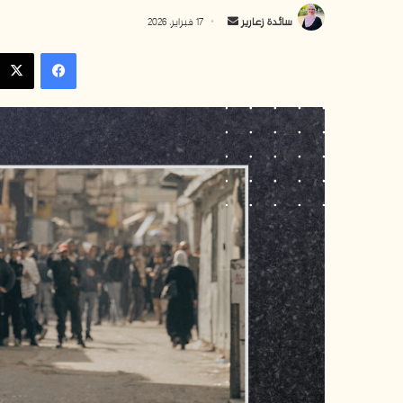
أ
سائدة زعارير
17 فبراير، 2026
ر
فيسبوك
س
ل
ب
ر
ي
د
ا
إ
ل
ك
ت
ر
و
ن
ي
ا