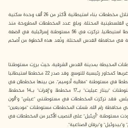
وعلى صعيد التوسع الاستيطاني، طرحت سلطات الاحتلال مخططات بناء استيطانية لأكثر من 26 ألف وحدة سكنية
3 ألف دونم من الأراضي الفلسطينية المحتلة. وبلغ عدد المخططات المطروحة منذ
بداية عام 2025 وحتى نهاية تشرين الأول 194 مخططا استيطانيا، تركزت في 56 مستوطنة إسرائيلية في الضفة
ة في محافظة القدس المحتلة. وتُعد هذه الخطوة من أضخم
ت المحيطة بمدينة القدس الشرقية، حيث برزت مستوطنتا
“معاليه أدوميم” شرق المدينة، و”جفعات زئيف” شمال غربها كمحاور رئيسية للتوسع. وقد صدر 22 مخططا استيطانيا
 في مستوطنة “جفعات زئيف”، إلى جانب 16 مخططا في مستوطنة “معاليه أدوميم”، من بينها مخططان في
منطقةE1. وفي محافظة بيت لحم، استُهدفت مستوطنات “بيتار عيليت” بـ17 مخططا، و”إفرات” بـ14 مخططا،
في محافظة نابلس، فقد تركزت المخططات في مستوطنتي “عيلي” و”ألون
في محافظة رام الله، شملت المخططات مستوطنات “موديعين”
تحوذت مستوطنة “أريئيل” على النصيب الأكبر من المخططات في
بيدوئيل” و”برقان الصناعية”.