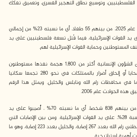
ا الفلسطينيين، وتوسيع نطاق التهجير القسري، وتعميق تفكك
في هذا الإطار، قُتل ما مجموعه 240 فلسطينيا خلال عام 2025، من بينهم 55 طفلا، أي ما نسبته 23% من إجمالي
ت إلى أن 225 منهم قُتلوا على يد القوات الإسرائيلية، فيما قُتل تسعة فلسطينيين على يد
ف المستوطنين وحماية القوات الإسرائيلية لهم.
وبالتوازي مع ذلك، وثّق مكتب الأمم المتحدة لتنسيق الشؤون الإنسانية أكثر من 1,800 هجمة نفذها مستوطنون
إسرائيليون خلال عام 2025، وأسفرت عن سقوط ضحايا أو إلحاق أضرار بالممتلكات في نحو 280 تجمعا سكانيا
ا في محافظات رام الله ونابلس والخليل. ويمثل هذا الرقم
وقد أدت هذه الهجمات إلى إصابة 1,190 فلسطينيا، من بينهم 838 شخصا، أي ما نسبته 70% ، أُصيبوا على يد
المستوطنين الإسرائيليين، فيما أُصيب 339 شخصا، بنسبة 28%، على يد القوات الإسرائيلية. ومن بين الإصابات التي
تسبب بها المستوطنون، وقع نحو 60% منها في محافظتي رام الله بعدد 267 إصابة، والخليل بعدد 223 إصابة، وهو ما
 أهمية استراتيجية.