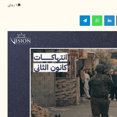
11 دقائق
‫X
لينكدإن
واتساب
تيلقرام