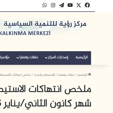
‫X
فيسبوك
‫YouTube
‫WordPress
انستقرام
واتساب
الرئيسية
إصدارات المركز
ملفات وقضايا
مؤتمرا
الرئيسية
/
ملفات وقضايا
/
الاستيطان والجدار
/
ملخص انتهاكات الاستيطان و
ملخص انتهاكات الاستيط
شهر كانون الثاني/يناير 2026