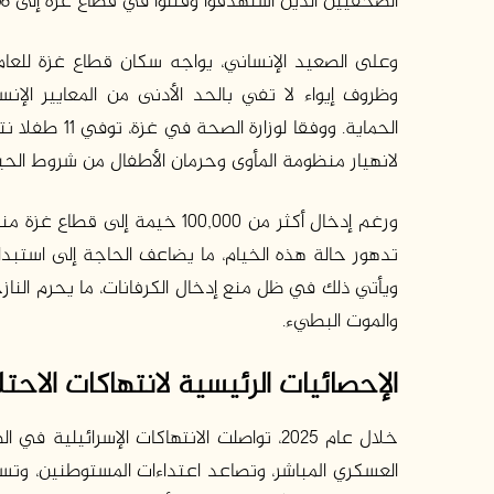
الصحفيين الذين استُهدفوا وقُتلوا في قطاع غزة إلى 258 صحفيا، في سياق واضح من استهداف الحقيقة ومن ينقلها.
وعلى الصعيد الإنساني، يواجه سكان قطاع غزة للعام
وظروف إيواء لا تفي بالحد الأدنى من المعايير الإن
لانهيار منظومة المأوى وحرمان الأطفال من شروط الحيا
ورغم إدخال أكثر من 100,000 خيمة
تدهور حالة هذه الخيام، ما يضاعف الحاجة إلى استبدا
ويأتي ذلك في ظل منع إدخال الكرفانات، ما يحرم الناز
والموت البطيء.
الإحصائيات الرئيسية لانتهاكات الاح
خلال عام 2025، تواصلت الانتهاكات الإسرا
العسكري المباشر، وتصاعد اعتداءات المستوطنين، وتسري