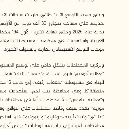
جديدة، على مساحة تتجاوز 0
الغربية، واستهدفت في معظمها المستوطنات المقام
موجات التوسع الاستيطاني مقارنة بالسنوات الأخيرة.
وتركزت المخططات بشكل خاص على توسيع المستوطنا
للبناء
و”معاليه عاموس” بـ5 مخططات. أما 
موريه”، بعدد سبعة وثلاثة مخططات على التوالي. و
“عليتي” و”بيت أرييه–عوفاريم” و”ريمونيم”، فيما اس
محافظة سلفيت، إلى جانب مستوطنات “عيتص أفرايم” و”