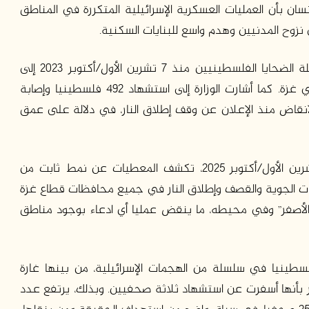
نسان بأن العمليات العسكرية الإسرائيلية المتكررة في المناطق
ى نزوح المدنيين وهدم واسع للبنايات السكنية.
أما على مستوى الخسائر البشرية، فقد ارتفعت حصيلة الضحايا الفلسطينيين منذ 7 تشرين الأول/أكتوبر 2023 إلى
71,667 شهيدا و171,343 مصابا، بحسب وزارة الصحة في غزة. كما أشارت الوزارة إلى استشهاد 492 فلسطينيا وإصابة
تشال 715 جثمانا من تحت الأنقاض منذ الإعلان عن وقف إطلاق النار، في دلالة على عمق
ومنذ دخول وقف إطلاق النار حيّز التنفيذ في 11 تشرين الأول/أكتوبر 2025، تكشف المعطيات عن نمط ثابت من
ارات الجوية والقصف وإطلاق النار في جميع محافظات قطاع غزة
لأصفر” وفي محيطه، ما ينقض عمليا أي ادعاء بوجود مناطق
2 كانون الثاني/يناير، قُتل ما لا يقل عن 11 فلسطينيا في سلسلة من الهجمات الإسرائيلية، من بينها غارة
 بأنها أسفرت عن استشهاد ثلاثة صحفيين. وبذلك، يرتفع عدد