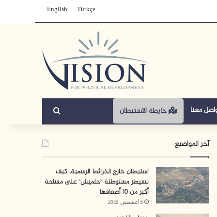
English
Türkçe
بحث عن
اصل معنا
خارطة الاستيطان
آخر المواضيع
استيطان خارج الخرائط الرسمية…كيف
تسيطر مستوطنة “حلميش” على مساحة
أكبر من 10 أضعافها
6 أغسطس، 2026