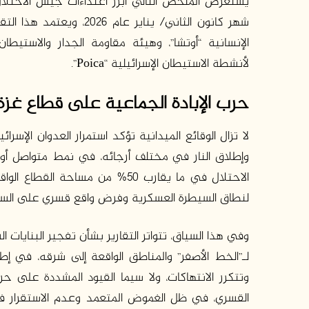
يستعرض الملخص التالي أبرز اعتداءات جيش الاحتل
شهر كانون الثاني/ يناير
لأنشطة الاستيطان الإسرائيلية “Poica”.
حرب الإبادة الجماعية على قطاع غزة
لا تزال الوقائع الميدانية تؤكد استمرار العدوان الإ
وإطلاق النار في مختلف أرجائه، في نمط متواصل أوقع
الاحتلال في ما يقارب 50% من مسا
لنطاق السيطرة العسكرية وفرض واقع قسري على السك
وفي هذا السياق، تتواتر التقارير بشأن تفجير البنايات
لـ”الخط الأصفر” والمناطق الواقعة إلى شرقه، في إ
وتتكرر الانتهاكات، ولا سيما القيود المشددة على حر
القسري، في ظل الغموض المتعمد وعدم الاستقرار في ت