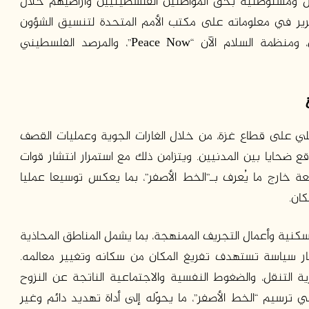
ال ومستوطنيه بحق المواطنين الفلسطينيين وأراضيهم خلال
 عام 2026، ويعتمد هذا التقرير في معلوماته على مكتب الأمم المتحدة لتنسيق الشؤون
الإنسانية “أوتشا”، وهيئة مقاومة الجدار والاستيطان، ومنظمة السلام الآن “Peace Now”، والمرصد الفلسطيني
سرائيلي على قطاع غزة، من خلال الغارات الجوية وعمليات القصف
 ضحايا بين المدنيين. ويتزامن ذلك مع استمرار انتشار قوات
حة القطاع الواقعة خارج ما يُعرف بـ”الخط الأصفر”، بما يعكس توسيعا عمليا
ان.
 السكنية وأعمال التجريف الممنهجة، بما يشمل المناطق المحاذية
طار سياسة تستهدف تفريغ المكان من سكانه وتغيير معالمه.
ية التنقل، والضغوط النفسية والاجتماعية الناتجة عن النزوح
رسيم “الخط الأصفر”، ما يحوّله إلى أداة تهديد دائم وغير