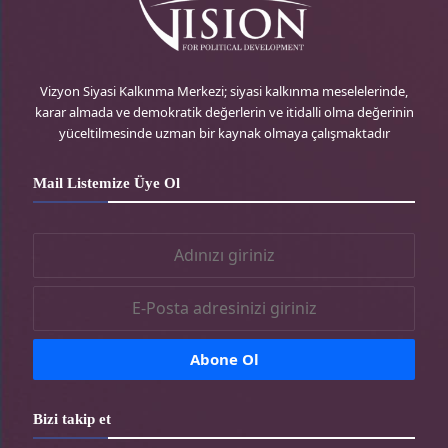
r
e
g
o
e
r
r
o
Vizyon Siyasi Kalkınma Merkezi; siyasi kalkınma meselelerinde,
karar almada ve demokratik değerlerin ve itidalli olma değerinin
s
-
a
k
yüceltilmesinde uzman bir kaynak olmaya çalışmaktadır
s
t
m
-
Mail Listemize Üye Ol
r
-
t
t
r
r
Bizi takip et