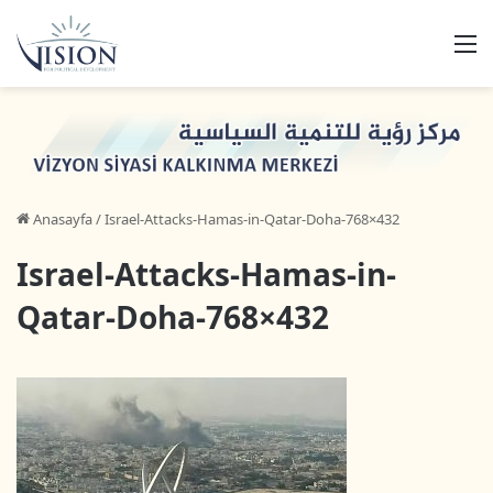
M
Anasayfa
/
Israel-Attacks-Hamas-in-Qatar-Doha-768×432
Israel-Attacks-Hamas-in-
Qatar-Doha-768×432