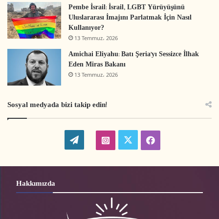
Pembe İsrail: İsrail, LGBT Yürüyüşünü
Uluslararası İmajını Parlatmak İçin Nasıl
Kullanıyor?
13 Temmuz، 2026
Amichai Eliyahu: Batı Şeria’yı Sessizce İlhak
Eden Miras Bakanı
13 Temmuz، 2026
Sosyal medyada bizi takip edin!
W
t
i
f
o
w
n
a
r
i
s
c
Hakkımızda
d
t
t
e
P
t
a
b