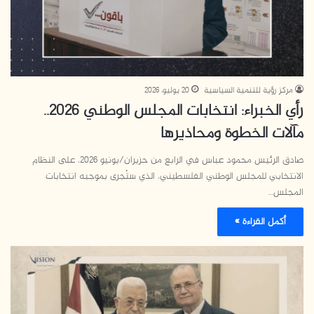
مركز رؤية للتنمية السياسية
20 يوليو، 2026
رأي الخبراء: انتخابات المجلس الوطني 2026..
مآلات الخطوة ومحاذيرها
صادق الرئيس محمود عباس في الرابع من حزيران/يونيو 2026، على النظام
الانتخابي للمجلس الوطني الفلسطيني، الذي ستُجرى بموجبه انتخابات
المجلس…
أكمل القراءة »