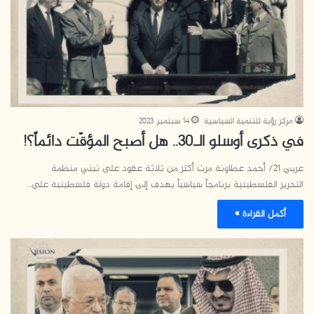
مركز رؤية للتنمية السياسية
14 سبتمبر، 2023
في ذكرى أوسلو الـ30.. هل أصبح المؤقّت دائماً؟!
عربي 21/ أحمد عطاونة مرت أكثر من ثلاثة عقود على تبني منظمة
التحرير الفلسطينية برنامجاً سياسياً يهدف إلى إقامة دولة فلسطينية على…
أكمل القراءة »