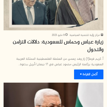
مركز رؤية للتنمية السياسية
9 مايو، 2023
زيارة عباس وحماس للسعودية: دلالات التزامن
والتحول
أ. كريم قرط[1] زار وفد رسمي من السلطة الفلسطينية المملكة العربية
السعودية برئاسة الرئيس محمود عباس في 17 نيسان/أبريل بدعوة…
أكمل القراءة »