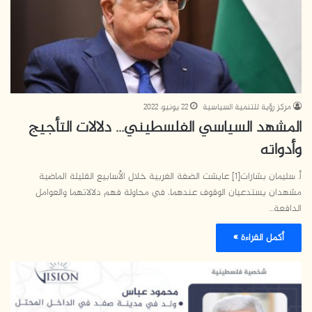
مركز رؤية للتنمية السياسية
22 يونيو، 2022
المشهد السياسي الفلسطيني… دلالات التأجيج
وأدواته
أ. سليمان بشارات[1] عايشت الضفة الغربية خلال الأسابيع القليلة الماضية
مشهدان يستدعيان الوقوف عندهما، في محاولة فهم دلالاتهما والعوامل
الدافعة…
أكمل القراءة »