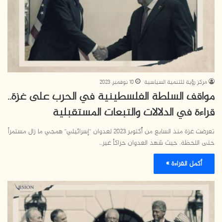
مركز رؤية للتنمية السياسية
10 نوفمبر، 2023
مواقف السلطة الفلسطينية في الحرب على غزة..
قراءة في الدلالات والتبعات المستقبلية
تعرضت غزة منذ السابع من أُكتوبر 2023 لعدوان “إسرائيلي” همجي ما زال مستمراً
حتى اللحظة، حيث شهد العدوان حراكاً غير…
أكمل القراءة »