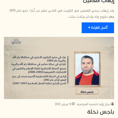
إيهاب الغصين
ولد إيهاب ربحي الغصين في الكويت في الثاني عشر من أيار/ مايو عام 1979،
وهو متزوج وله ولدان وثلاث بنات.…
أكمل القراءة »
مركز رؤية للتنمية السياسية
13 فبراير، 2023
باجس نخلة