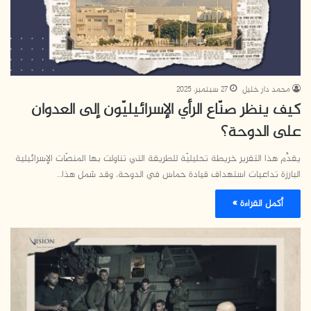
محمد دار خليل
27 سبتمبر، 2025
كيف ينظر صنّاع الرأي الإسرائيليّون إلى العدوان
على الدوحة؟
يقدِّم هذا التقرير خريطة تحليليّة للطريقة التي تناولت بها المنصّات الإسرائيلية
البارزة تداعيات استهداف قيادة حماس في الدوحة، وقد شمل هذا…
أكمل القراءة »