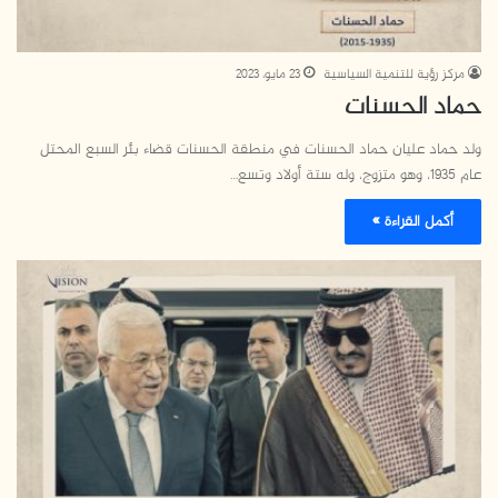
مركز رؤية للتنمية السياسية
23 مايو، 2023
حماد الحسنات
ولد حماد عليان حماد الحسنات في منطقة الحسنات قضاء بئر السبع المحتل
عام 1935، وهو متزوج، وله ستة أولاد وتسع…
أكمل القراءة »