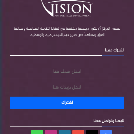
ك
u
P
ر
ب
b
r
ا
e
e
م
يسعى المركز أن يكون مرجعية مختصة في قضايا التنمية السياسية وصناعة
القرار، ومساهماً في تعزيز قيم الديمقراطية والوسطية.
s
اشترك معنا
s
تابعنا وتواصل معنا