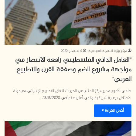
مركز رؤية للتنمية السياسية
9 سبتمبر، 2020
“العامل الذاتي الفلسطيني رافعة الانتصار في
مواجهة مشروع الضم وصفقة القرن والتطبيع
العربي”
حلمي الأعرج مدير مركز الدفاع عن الحريات اتفاق التطبيع الإماراتي مع دولة
الاحتلال برعاية أمريكية والذي أُعلن عنه في 13/8/2020،…
أكمل القراءة »