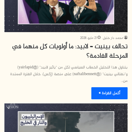
محمد دار خليل
21 مايو، 2026
تحالف بينيت – لابيد: ما أولويات كل منهما في
المرحلة القادمة؟
يتناول هذا التحليل الخطاب السياسي لكل من “يائير لابيد” (@yairlapid)
و”نفتالي بينيت” (@naftalibennett) على منصة (إكس)، خلال الفترة الممتدة
من…
أكمل القراءة »