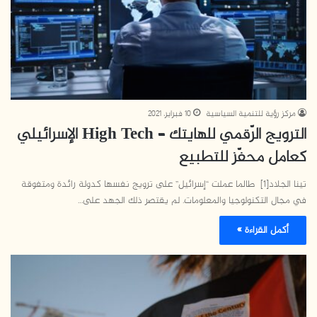
مركز رؤية للتنمية السياسية
10 فبراير، 2021
الترويج الرّقمي للهايتك – High Tech الإسرائيلي
كعامل محفّز للتطبيع
تينا الجلاد[1] طالما عملت “إسرائيل” على ترويج نفسها كدولة رائدة ومتفوقة
في مجال التكنولوجيا والمعلومات. لم يقتصر ذلك الجهد على…
أكمل القراءة »