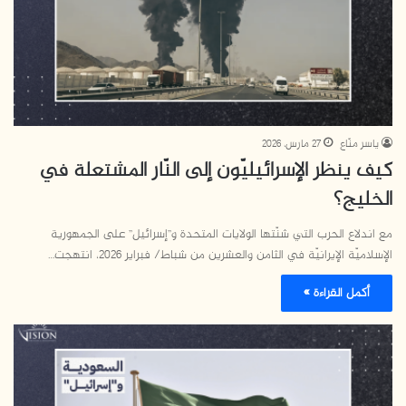
ياسر منّاع
27 مارس، 2026
كيف ينظر الإسرائيليّون إلى النّار المشتعلة في
الخليج؟
مع اندلاع الحرب التي شنّتها الولايات المتحدة و”إسرائيل” على الجمهورية
الإسلاميّة الإيرانيّة في الثامن والعشرين من شباط/ فبراير 2026، انتهجت…
أكمل القراءة »