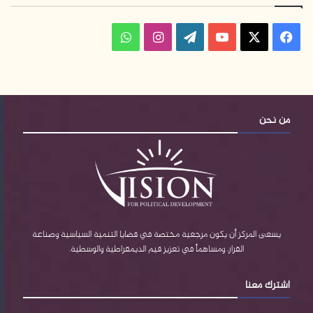
ف
ا
و
ي
X
Y
W
ن
ا
س
o
o
س
ت
ب
u
r
ت
س
من نحن
و
T
d
ق
ا
ك
u
P
ر
ب
b
r
ا
e
e
م
يسعى المركز أن يكون مرجعية مختصة في قضايا التنمية السياسية وصناعة
القرار، ومساهماً في تعزيز قيم الديمقراطية والوسطية.
s
اشترك معنا
s