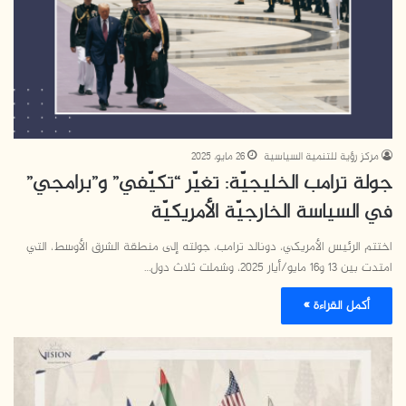
مركز رؤية للتنمية السياسية
26 مايو، 2025
جولة ترامب الخليجيّة: تغيّر “تكيّفي” و”برامجي”
في السياسة الخارجيّة الأمريكيّة
اختتم الرئيس الأمريكي، دونالد ترامب، جولته إلى منطقة الشرق الأوسط، التي
امتدت بين 13 و16 مايو/أيار 2025، وشملت ثلاث دول…
أكمل القراءة »