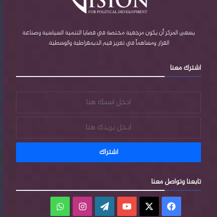
b
r
ا
e
e
م
يسعى المركز أن يكون مرجعية مختصة في قضايا التنمية السياسية وصناعة
القرار، ومساهماً في تعزيز قيم الديمقراطية والوسطية.
s
اشترك معنا
s
تابعنا وتواصل معنا
فيسبوك
‫X
‫YouTube
‫WordPress
انستقرام
واتساب