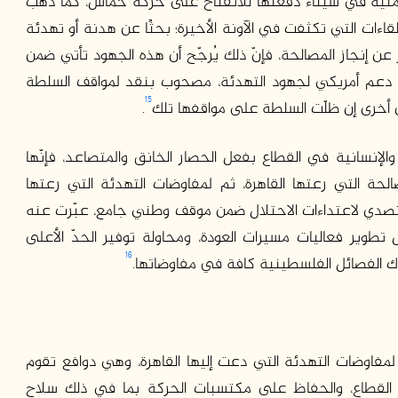
الأمنية في سيناء دفعتها للانفتاح على حركة حماس، كما ذهب
للقاءات التي تكثفت في الآونة الأخيرة؛ بحثًا عن هدنة أو تهدئة
 إنجاز المصالحة، فإنّ ذلك يُرجّح أن هذه الجهود تأتي ضمن
 من دعم أمريكي لجهود التهدئة، مصحوب بنقد لمواقف السلطة
15
ى أخرى إن ظلّت السلطة على مواقفها تلك
.
الإنسانية في القطاع بفعل الحصار الخانق والمتصاعد، فإنّها
حة التي رعتها القاهرة، ثم لمفاوضات التهدئة التي رعتها
لتصدي لاعتداءات الاحتلال ضمن موقف وطني جامع، عبّرت عنه
طوير فعاليات مسيرات العودة، ومحاولة توفير الحدّ الأعلى
16
اك الفصائل الفلسطينية كافة في مفاوضاتها.
مفاوضات التهدئة التي دعت إليها القاهرة، وهي دوافع تقوم
 القطاع، والحفاظ على مكتسبات الحركة بما في ذلك سلاح