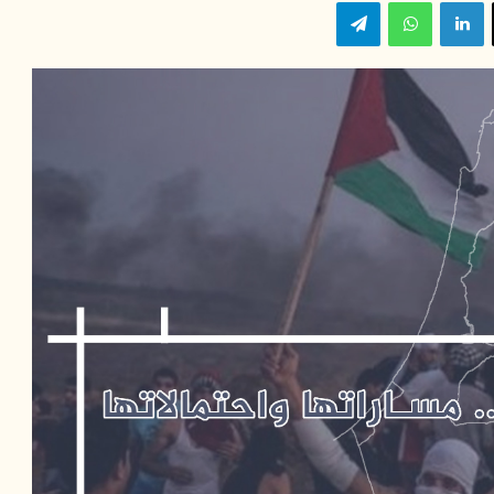
‫X
لينكدإن
واتساب
تيلقرام