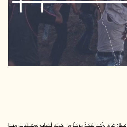
ع غزّة، وأخذ شكلًا مركّبًا من جملة أحداث ومعطيات، منها