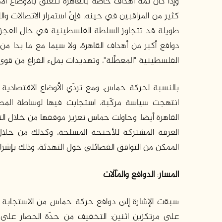
وإذا كان ثمّة أهداف خاصة بالقاهرة تتعلق بالأوضاع 
كثير من المراقبين في حينه، فإنّ استمرار الاتصالات وا
طويلة قد تتجاوز السلطة الفلسطينية في حال العجز عن
دوافع أكبر من أهداف القاهرة، ولا سيما مع ما بدا
الفلسطينية "المعطِّلة"، وتهديدات بملء الفراغ من قو
بالنسبة لحركة حماس، ومع تردّي الأوضاع الاقتصادية و
انتهجت سياسة مركّبة، استجابت فيها لوساطة المصال
القاهرة أيضا. وحاولت حماس تعزيز موقفها من خلال ا
الغرفة المشتركة للأجنحة المسلحة، وكذلك من خلال ت
الممكن من التوافق الفصائلي حول التهدئة، وذلك بإشر
المسار
:
الدوافع والمآلات
سبقت الإشارة إلى دوافع حركة حماس من الاستجابة ل
على مرتكزين اثنين: التخفيف من حدّة الحصار على