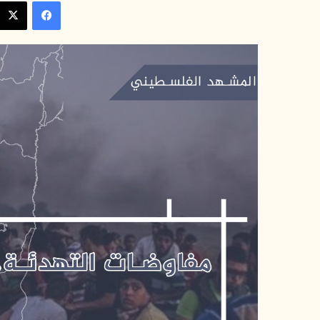
فيسبوك
س
ل
ب
ر
ي
د
ا
إ
ل
ك
ت
ر
و
ن
ي
ا