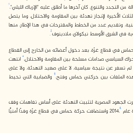
1
من التجدد والتنوع، كان آخرها ما أطلق عليه "الإرباك الليلي"،
ثلاث الأخيرة لإنجاز تهدئة بين المقاومة والاحتلال، وما يتصل
نية، وتقديم عدد من الخطط والمقترحات في هذا الإطار، منها
2
ية في الشرق الأوسط نيكولاي ملادينوف
.
 حماس في قطاع غزّة، بعد دخول أعضائه من الخارج إلى القطاع
4
راك السياسي صدامات مسلحة بين المقاومة والاحتلال،
انتهت
د لم تسفر عن نتيجة سياسية، لا على صعيد التهدئة، ولا على
5
ذه الملفات بين حركتي حماس وفتح،
والضبابية التي تحيط
تمرت الجهود المصرية لتثبيت التهدئة على أساس تفاهمات وقف
6
 2014،
واستضافت حركة حماس في قطاع غزّة وفدًا أمنيًّا