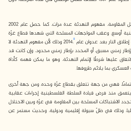
في المقابل، مارست حماس بالفعل، وغيرها من فصائل المقاومة، مفهوم التهدئة عدة مرات، كما حصل عام 2002
م 2005 ضمن تفاهمات وطنية أوسع، وعقب المواجهات المسلحة التي شهدها قطاع غزّة
9
وذلك لأن مفهوم التهدئة لا
بإطار زمني مسبق، أو المحدد بإطار زمني محدود، وإن كانت قد
فاق عليها شرطًا لإتمام التهدئة، وهو ما يمكن فهمه كأداة
العسكري بما يلائم ظروفها.
تمامًا، فهي من جهة تتعلق بقطاع غزّة وحده، ومن جهة أخرى
تعمق منذ فرض قيادة السلطة الفلسطينية إجراءات عقابية
جدد الاشتباكات المسلحة بين المقاومة في غزّة وبين الاحتلال
عليا، وذلك في ظلّ سيولة إقليمية ودولية، وحديث مستمر عن