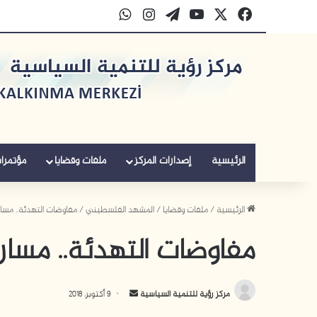
‫X
فيسبوك
‫YouTube
‫WordPress
انستقرام
واتساب
الرئيسية
إصدارات المركز
ملفات وقضايا
مؤتمرا
الرئيسية
/
ملفات وقضايا
/
المشهد الفلسطيني
/
مفاوضات التهدئة.. مسارا
مفاوضات التهدئة.. مسارات
أ
مركز رؤية للتنمية السياسية
9 أكتوبر، 2018
ر