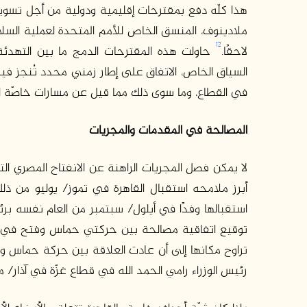
هذا كلّه دفع بمقترحات إقليمية ودولية من أجل تسوية
ملادينوف، المنسق الخاص للأمم المتحدة لعملية السل
12
لاحقًا.
حاولت هذه المقترحات الدمج ما بين التهدئة
السياق الخاص، الاتفاق على إطار زمني محدد تُنجز فيه
في القطاع، وما سوى ذلك مما قيل عن مسارات خاصّة لرب
المصالحة في المقدمات والمجريات
أبرز ملامحه استقبال القاهرة في تموز/ يوليو من ذلك
استقبالها وفدًا في أيلول/ سبتمبر من العام نفسه بر
توقيع اتفاقية مصالحة بين حركتي حماس وفتح في تش
تراوح مكانها إلى أن عادت العلاقة بين حركة حماس و
رئيس الوزراء رامي الحمد الله في قطاع غزّة في آذار/ مارس 