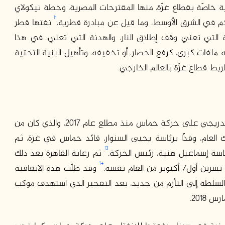
 خاصّة بقطاع غزّة، منها المقترحات المصرية، وخطة نيكولاي
11
ام في الشرق الأوسط، وما قيل عن مبادرة قطرية،
نفتها قطر
 التي تعني وقف إطلاق النار، والهدنة التي تعني، في هذا
 ملفات كبرى، كرفع الحصار، أو تخفيفه، وتأهيل البنية التحتية
ط قطاع غزّة بالعالم الخارجي.
لا يمكن فصل المجريات الراهنة عن الانفتاح المصري التدريجي على حركة حماس منذ مطلع عام 2017، والذي كان من
 العام، وفدًا برئاسة يحيى السنوار، قائد حماس في غزة، ثم
13
ئاسة إسماعيل هنية، رئيس الحركة.
ثم رعاية القاهرة بعد ذلك
14
رين أول/ أكتوبر من العام نفسه.
وقد ظلّت هذه الاتفاقية
السلطة إلى التأزم من جديد، بعد التفجير الذي استهدف موكب
2018.