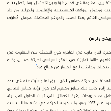
ئة بين المقاومة في قطاع غزة وبين الاحتلال، وما يتصل بتلك
نية، ومجمل المواقف الفلسطينية والإقليمية والدولية من كلا
لسياسي القائم بهذا الصدد، والدوافع المحتملة لمجمل الأطراف
ريخي والراهن
يرة، التي دارت في القاهرة حول التهدئة بين المقاومة في
مفاهيم طالما تمايزت في الفكر السياسي لحركة حماس، وذلك
8
تتخللها محادثات لرفع الحصار عن قطاع غزّة
.
الهدنة لدى حركة حماس، الذي سبق لها وعبّرت عنه في عدد
سية. إلى جانب ذلك، تطور مفهوم آخر حول رؤية حماس لبرنامج
امل مع طروحات بقية الفصائل التي تبنت الحلول المرحلية،
وركزت على هدف إقامة الدولة الفلسطينية على حدود عام ١٩٦٧، وهو ما ترجمته الحركة في وثيقتها السياسية
الأخيرة، من مرونة تجاه القبول بدولة فلسطينية على حدود عام ١٩٦٧ كهدف للعمل الوطني في هذه المرحلة، دون