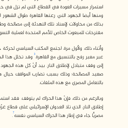
استمرار مسيرات العودة في القطاع، التي لم تزل في حالة 
ومنها أيضا الجهود التي رعتها القاهرة طوال الشهور ال
بذلك من محاولات لإسناد تلك التهدئة إلى مصالحة وط
مقترحات للمبعوث الخاص للأمم المتحدة لعملية التسو
وأثناء ذلك، ولأول مرة، اجتمع المكتب السياسي لحركة
3
عبر معبر رفح بالتنسيق مع القاهرة.
وقد تخلل هذا الح
إلى وقف متبادل لإطلاق النار. بيد أنّ كل هذه الجهو
صعيد المصالحة؛ وذلك بسبب تضارب المواقف حيال ه
بالتعامل المصري مع هذه الملفات.
وبالرغم من ذلك، فإنّ هذا الحراك لم يتوقف. فقد اس
إطلاق النار، الذي تلا العدوان الإسرائيلي على قطاع غزّة عام
7
مصريًّا جاء في إطار هذا الحراك السياسي نفسه
.