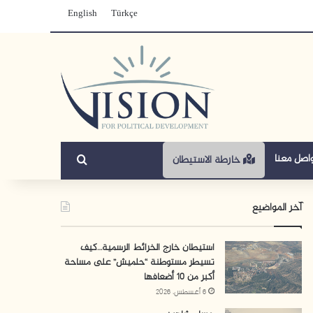
English
Türkçe
بحث عن
اصل معنا
خارطة الاستيطان
آخر المواضيع
استيطان خارج الخرائط الرسمية…كيف
تسيطر مستوطنة “حلميش” على مساحة
أكبر من 10 أضعافها
6 أغسطس، 2026