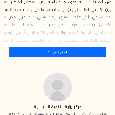
في الضفة الغربية ومواجهات دامية في السجون الصهيونية
بين الاسرى الفلسطينيين وسجانيهم والتي بلغت هذه المرة
حد اطلاق النار على الاسرى، وقد سبق ذلك قرار حكومة
الاحتلال بتجميد تحويل أموال الضرائب للسلطة الفلسطينية
بحجة ان الأخيرة تدفع رواتب لأسر الشهداء والأسرى، وفي
مشهد العلاقات الخارجية برز الى الواجهة اعتراف ترامب
بالجولان كجزء من ارض إسرائيل إضافة الى توقيع صفقة
اظهر المزيد
السلاح مع الهند.
الانتخابات البرلمانية الإسرائيلية
منذ سقوط حكومة يهود أولمرت واستقالته عام 2009 بداعي
الفساد لم تشهد المعركة الانتخابية البرلمانية في إسرائيل أي
تنافس حقيقي كما هو الحال للانتخابات في هذا العام، فخلال
مركز رؤية للتنمية السياسية
السنوات العشر الماضية لم يبلغ أي حزب من الأحزاب مستوى
يسعى المركز أن يكون مرجعية مختصة في قضايا التنمية السياسية وصناعة القرار،