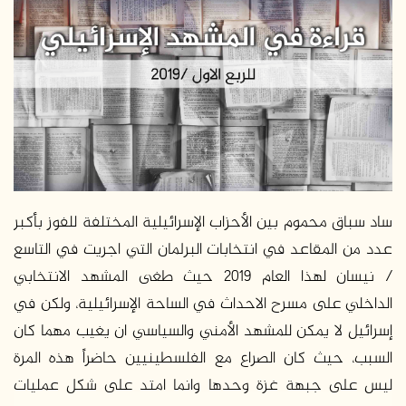
د
ا
إ
ل
ك
ت
ر
و
ن
ي
ساد سباق محموم بين الأحزاب الإسرائيلية المختلفة للفوز بأكبر
ا
عدد من المقاعد في انتخابات البرلمان التي اجريت في التاسع
/ نيسان لهذا العام 2019 حيث طغى المشهد الانتخابي
الداخلي على مسرح الاحداث في الساحة الإسرائيلية، ولكن في
إسرائيل لا يمكن للمشهد الأمني والسياسي ان يغيب مهما كان
السبب، حيث كان الصراع مع الفلسطينيين حاضراً هذه المرة
ليس على جبهة غزة وحدها وانما امتد على شكل عمليات