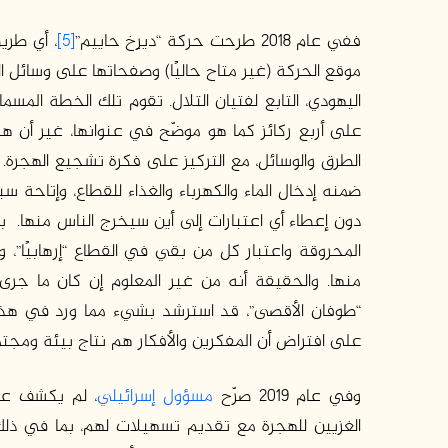
ففي عام 2018 طرحت حركة “ديرِخ حاييم”
[5]
، أي طري
موقع الحركة (غير متاح حاليًا) وصفحاتها على وسائل ا
اليهودي، التابع لفتيان التلال. تقوم تلك الخطة المسما
على أربع ركائز كما هو موضّح في عنوانها، غير أن 
الطرق والوسائل، مع التركيز على فكرة تشجيع الهجر
ضمنه إدخال الماء والكهرباء والغذاء للقطاع، وإتاحة س
دون إعطاء أي اعتبارات إلى أين سيخرج الناس منها. ب
المحروقة واعتبار كل من بقي في القطاع “إرهابيًا”،
منها. والحقيقة أنه من غير المعلوم إن كان ما جر
“طوفان الأقصى”، قد استرشد بشيء مما ورد في هذه 
على افتراض أن المفكرين والأفكار هم نتاج بيئة ومج
وفي عام 2019 صرّح
مسؤول إسرائيلي
، لم يكشف عن 
الغزيين للهجرة مع تقديم تسهيلات لهم، بما في ذل