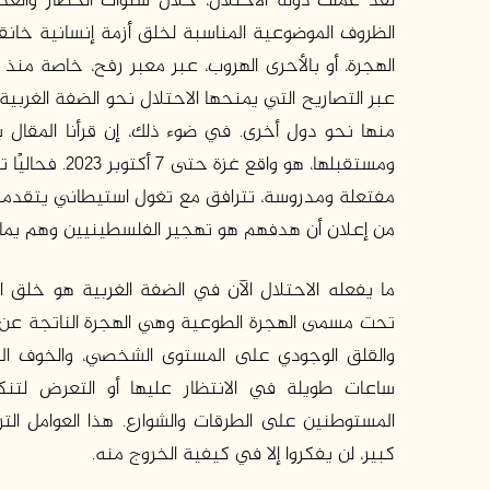
لقد عملت دولة الاحتلال، خلال سنوات الحصار والعد
الظروف الموضوعية المناسبة لخلق أزمة إنسانية خانق
عبر التصاريح التي يمنحها الاحتلال نحو الضفة الغربية
منها نحو دول أخرى. في ضوء ذلك، إن قرأنا المقال بن
ومستقبلها، هو 
مفتعلة ومدروسة، تترافق مع تغول استيطاني يتقدمه 
من إعلان أن هدفهم هو تهجير الفلسطينيين وهم يما
ما يفعله الاحتلال الآن في الضفة الغربية هو خلق 
تحت مسمى الهجرة الطوعية وهي الهجرة الناتجة عن انعد
والقلق الوجودي على المستوى الشخصي، والخوف الم
ساعات طويلة في الانتظار عليها أو التعرض لتنكي
المستوطنين على الطرقات والشوارع. هذا العوامل الت
كبير، لن يفكروا إلا في كيفية الخروج منه.