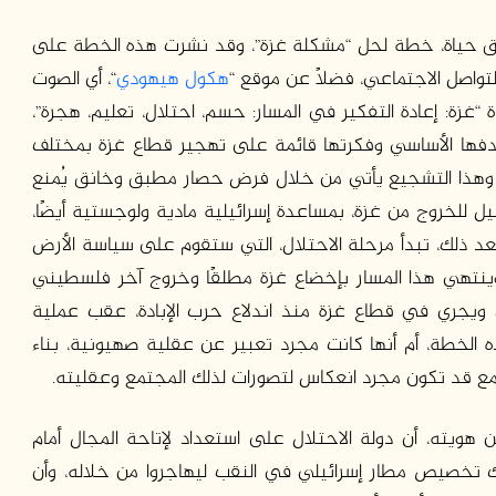
ق حياة، خطة لحل “مشكلة غزة”، وقد نشرت هذه الخطة على
لتواصل الاجتماعي، فضلًا عن موقع “
هكول هيهودي
“، أي الصوت
ة “غزة: إعادة التفكير في المسار: حسم، احتلال، تعليم، هجرة”،
هدفها الأساسي وفكرتها قائمة على تهجير قطاع غزة بمختلف
ة. وهذا التشجيع يأتي من خلال فرض حصار مطبق وخانق يُمنع
بيل للخروج من غزة، بمساعدة إسرائيلية مادية ولوجستية أيضًا،
عد ذلك، تبدأ مرحلة الاحتلال، التي ستقوم على سياسة الأرض
 وينتهي هذا المسار بإخضاع غزة مطلقًا وخروج آخر فلسطيني
ى ويجري في قطاع غزة منذ اندلاع حرب الإبادة، عقب عملية
الخطة، أم أنها كانت مجرد تعبير عن عقلية صهيونية، بناء
تمع قد تكون مجرد انعكاس لتصورات لذلك المجتمع وعقليته.
هويته، أن دولة الاحتلال على استعداد لإتاحة المجال أمام
ك تخصيص مطار إسرائيلي في النقب ليهاجروا من خلاله، وأن