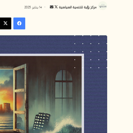
ت
أ
مركز رؤية للتنمية السياسية
14 يناير، 2025
ا
ر
فيسبوك
ب
س
ع
ل
ع
ب
ل
ر
ى
ي
X
د
ا
إ
ل
ك
ت
ر
و
ن
ي
ا