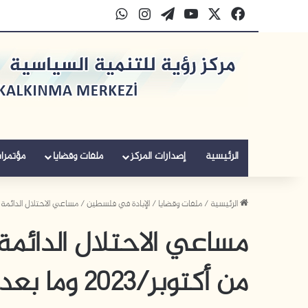
‫X
فيسبوك
‫YouTube
‫WordPress
انستقرام
واتساب
الرئيسية
إصدارات المركز
ملفات وقضايا
مؤتمرا
الرئيسية
/
ملفات وقضايا
/
الإبادة في فلسطين
/
مساعي الاحتلال الدائمة لتهجير
مساعي الاحتلال الدائمة 
من أكتوبر/2023 وما بعده