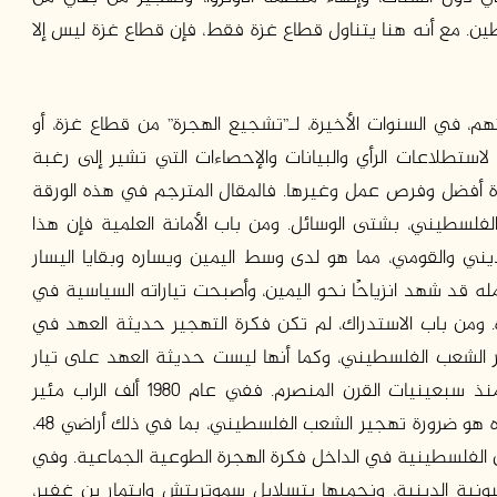
طين. مع أنه هنا يتناول قطاع غزة فقط، فإن قطاع غزة ليس إلا
م، في السنوات الأخيرة، لـ”تشجيع الهجرة” من قطاع غزة، أو
تطلاعات الرأي والبيانات والإحصاءات التي تشير إلى رغبة
 أفضل وفرص عمل وغيرها. فالمقال المترجم في هذه الورقة
لسطيني، بشتى الوسائل. ومن باب الأمانة العلمية فإن هذا
ديني والقومي، مما هو لدى وسط اليمين ويساره وبقايا اليسار
له قد شهد انزياحًا نحو اليمين، وأصبحت تياراته السياسية في
 ومن باب الاستدراك، لم تكن فكرة التهجير حديثة العهد في
 الشعب الفلسطيني، وكما أنها ليست حديثة العهد على تيار
الصهيونية الدينية الذي بدأت قوته السياسية تنمو منذ سبعينيات القرن المنصرم. ففي عام 1980 ألف الراب مئير
الذي جعل محوره هو ضرورة تهجير الشعب الفلسطيني، بما في ذلك أراضي 48،
لفلسطينية في الداخل فكرة الهجرة الطوعية الجماعية. وفي
صهيونية الدينية، ونجميها بتسلإيل سموتريتش وإيتمار بن غفير،