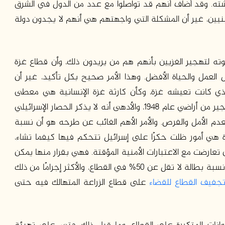
شته. وقد أضاف أنهم قد تواصلوا مع عدد من الدول في الشرق
نيين، غير أن المشكلة التي واجهتهم هي أنهم لا يجدون دولة
عوته لتهجير الغزيين بأنهم هم من يريدون ذلك، وأن قطاع غزة
عمل والحياة الأفضل. وهذا الأمر صحيح بكل تأكيد، غير أن
لذي كانت تعيشه غزة، وكأن كارثة غزة الإنسانية هي معطى
تكويني في طبيعة القطاع، فلا وجود لاحتلال ولا لتهجير من أراضي عام 1948، والأدهى أنه لا يذكر الحصار الإسرائيلي
منعدم الأمل والفرص. والأمر الأهم الغائب عن طرحه هو أن نسبة
ة هي أمور ظلت حكرًا على إسرائيل تتحكم فيها كيفما تشاء،
ارضت مع الاعتبارات الأمنية المؤقتة. فهي بقرار منها يمكن
أن تخفف نسبة البطالة، وبقرار مدروس حافظت على نسبة بطالة لا تقل عن 50% في القطاع، والأكثر إجرامًا من ذلك
جفيف القطاع للقضاء
على قطاع الزراعة المتهالك فيه حتى