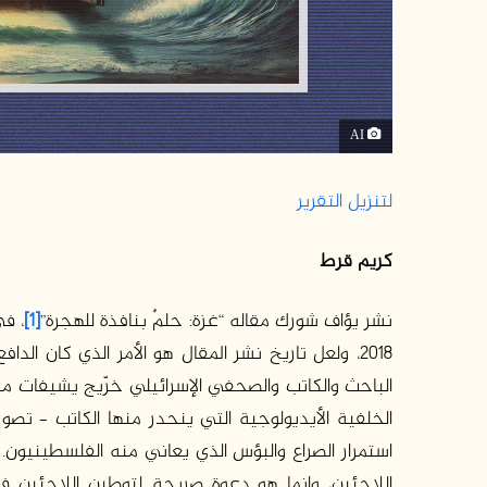
AI
لتنزيل التقرير
كريم قرط
نشر يؤاف شورك مقاله “غزة: حلمٌ بنافذة للهجرة”
[1]
، ف
2018، ولعل تاريخ نشر المقال هو الأمر الذي كان ا
الباحث والكاتب والصحفي الإسرائيلي خرّيج يشيفات مر
الخلفية الأيديولوجية التي ينحدر منها الكاتب – تصور
استمرار الصراع والبؤس الذي يعاني منه الفلسطينيون.
اللاجئين، وإنما هو دعوة صريحة لتوطين اللاجئين ف