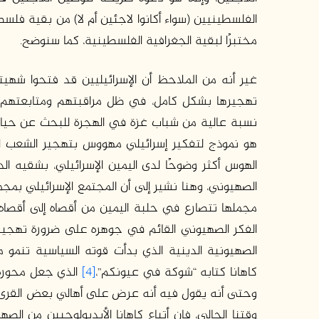
الفلسطينيين (سواء أكانوا لاجئين أم لا) من بقية فلس
مختبرًا لبقية الجغرافية الفلسطينية، كما سنوضح.
غير أنه من الملاحظ أن الإسرائيليين قد فتحوا شهيته
تهجيرها بشكل كامل، في ظل مراقبتهم ومتابعتهم لاس
نسبة عالية من شباب غزة في الهجرة للبحث عن حياة
هو نموذج لتفكير إسرائيلي مهووس بتهجير الشعب الف
الهوس أكثر وضوحًا لدى اليمين الإسرائيلي، بشقيه ال
الصهيوني، وهنا نشير إلى أن المجتمع الإسرائيلي بمجم
مجملها تتصارع في حلبة اليمين من أقصاه إلى أقصاه.
الفكر الصهيوني القائم في جوهره على ضرورة تهجير
كاهانا كتابه “شوكة في عيونكم”،
[4]
وحتى أنه يقول فيه أنه عرض على أهالي بعض القرى ا
وقتنا الحالي، فإن أتباع كاهانا الأيديولوجيين من ال