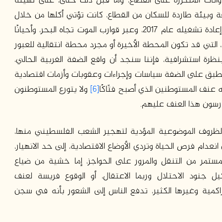
وانات المتكررة على القطاع، وما قبل ذلك حتى، على تهيئة
ة وبيئة طاردة للسكان من القطاع، كانت تؤتي أكلها من خلال
الهجرة، أو بالأحرى الهروب، عبر معبر رفح، خاصة منذ إعادة تشغيله عام 2017، وعبر قوارب الموت تجاه البحر، وأحيانًا
، التي قد تكون المحطة الأخيرة أو مجرد محطة انتقالية للعبور
ظرة استشرافية، فإننا سنجد أن واقع الضفة الغربية الحالي،
واقع غزة حتى 7 أكتوبر 2023. فحاليًا تطبق على الضفة سياسات وإجراءات وعقوبات وأزمات اقتصادية
عنف المستوطنين الذي أصبح فتّاكًا
[6]
ولا يتورع المستوطنون
رسون هذا العنف عليهم.
الظروف الموضوعية المؤدية لتهجير الشعب الفلسطيني منها،
ام فرص الحياة وتردي الأوضاع الاقتصادية، إلى حد الانهيار،
ستمر من التنقل والمرور على الحواجز، إما خشية من ضياع
ل جنود الاحتلال وربما الاعتقال، أو الوقوع فريسة لعنف
راكمية وغيرها الكثير، تدفع الناس إلى الشعور بأنه في سجن