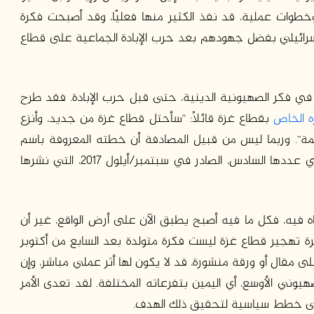
طوات عملية، قد نفذ الكثير منها فعليًا، وقد أصبحت فكرة
سرائيلي بفضل جهودهم بعد حرب الإبادة الجماعية على قطاع
ي فكر الصهيونية الدينية، حتى قبل حرب الإبادة. فقد طرح
 الخاص
بقطاع غزة قائلًا: “سأحتل قطاع غزة من جديد، وأنزع
مة”. وربما ليس من قبيل المصادفة أن خطته المعروفة باسم
خطة الحسم قد نشرت في ذات المجلة (هشيلوح) في عددها السادس، الصادر في سبتمبر/أيلول 2017، التي نشرها
تباه فيه، فكل ما فيه أصبح يطبق الآن على أرض الواقع، غير أن
كرة تهجير قطاع غزة ليست فكرة متولدة بعد السابع من أكتوبر
تصرًا على مقال أو ورقة منشورة، قد لا يكون لها أثر عملي مباشر، وإن
وني الأوسع، أي اليمين بتفرعاته المختلفة. لقد تعدى الأمر
حتى خطط سياسية لتحقيق ذلك الهدف.