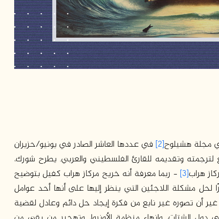
ي مجلة هشيلوح
[2]
في عددها العاشر الصادر في يونيو/حزيران
لدافع لترجمته وتقديمه للقارئ الفلسطيني والعربي. يطرح شورك،
كاز هراب
[3]
– ربما معرفة أنه خريح مركاز هراب كفيل بتوضيح
ًا لحل مشكلة اللاجئين التي ينظر إليها على أنها أحد عوامل
 غير أن تصوره غير نابع من فكرة إيجاد حل دائم وعادل لقضية
ي دول الشتات، وإنهاء منظمة الأونروا، وتهجير من بقي من