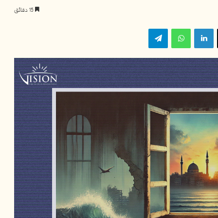
15 دقائق
‫X
لينكدإن
واتساب
تيلقرام