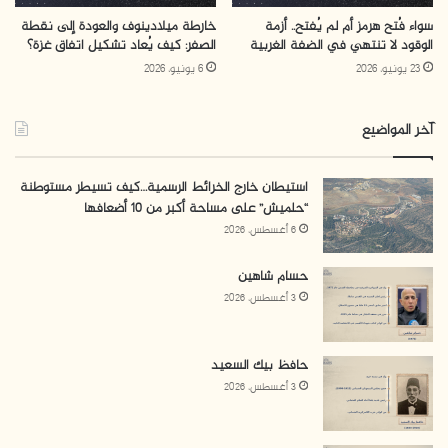
الضفة الغربية، ثم تم إقرار قانون نقابة المهندسين/ مركز غزة
سواء فُتح هرمز أم لم يُفتح.. أزمة
خارطة ميلادينوف والعودة إلى نقطة
سنة 2014، من قبل المجلس التشريعي في غزة فقط، وأصبحت
الوقود لا تنتهي في الضفة الغربية
الصفر: كيف يُعاد تشكيل اتفاق غزة؟
تعرف بعدها بنقابة
المهندسين الفلسطينيين/ مركز غزة
،
23 يونيو، 2026
6 يونيو، 2026
حيث تجري انتخاباتها بمعزل عن انتخابات نقابة المهندسين/
مركز القدس في الضفة الغربية. وذلك هو أحد تجليات الانقسام
آخر المواضيع
الجغرافي والسياسي بين الضفة الغربية وقطاع غزة.
استيطان خارج الخرائط الرسمية…كيف تسيطر مستوطنة
“حلميش” على مساحة أكبر من 10 أضعافها
واقع النقابة
6 أغسطس، 2026
لا تخفى المحاولات الدؤوبة للسلطة التنفيذية من أجل
حسام شاهين
السيطرة على النقابات المهنية، حيث تريد السلطة وأجهزتها
3 أغسطس، 2026
دوام السيطرة على الرأي العام، الذي تشكل النقابات المهنيه
أحد أهم أركانه، وذلك باستخدام كل الأدوات الممكنة لتكرار
حافظ بيك السعيد
“الفوز” في انتخابات نقابة المهندسين في كل دورة لذات
3 أغسطس، 2026
الكتلة التي تمثل الحزب الحاكم. ونتيجة لذلك فقد انعدمت