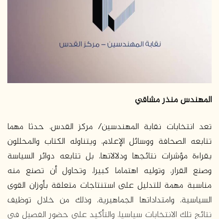
ر
ي
د
ا
إ
ل
ك
ت
ر
المهندس منذر مشاقي
و
ن
تعد انتخابات نقابة المهندسين/ مركز القدس، حدثا مهما
ي
تتابعه الصحافة ووسائل الإعلام، ويتناوله الكتاب والمحللون
ا
بقراءة مؤشرات نتائجها ودلالاتها، بل تتابعه دوائر السياسة
وصنع القرار، وتوليه اهتماما كبيرا، وتحاول أن تصنع منه
مناسبة مهمة للتدليل على استنتاجات متعلقة بأوزان القوى
السياسية، وامتداداتها الجماهيرية، وذلك من خلال توظيف
نتائج تلك الانتخابات سياسيا، والتأكيد على حضور الفصيل في