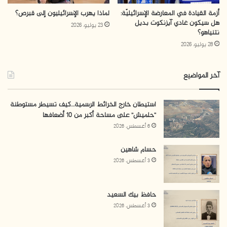
أزمة القيادة في المعارضة الإسرائيليّة:
لماذا يهرب الإسرائيليون إلى قبرص؟
هل سيكون غادي آيزنكوت بديل
23 يوليو، 2026
نتنياهو؟
28 يوليو، 2026
آخر المواضيع
استيطان خارج الخرائط الرسمية…كيف تسيطر مستوطنة
كشفت
بيانات اتحاد الغرف التجارية في “إسرائيل” أنّ وارداتها
“حلميش” على مساحة أكبر من 10 أضعافها
6 أغسطس، 2026
من تركيا شملت مزيجاً من: الصناعات المعدنية 27%، الآلات
والمعدات الكهربائية 13%، البلاستيك والمطاط 9%، الحجر
حسام شاهين
والجص والزجاج والإسمنت 8%، أدوات وقطع غيار السيارات 7%،
3 أغسطس، 2026
مواد خام 5%، وقد احتلت “إسرائيل” المركز الـ13 في قائمة الدول
الأكثر استيرادًا للمنتجات التركية خلال عام 2023، بنسبة 2.1%
حافظ بيك السعيد
من مجموع الصادرات التركية، حسب بيانات هيئة الإحصاء
3 أغسطس، 2026
التركية، لكن التجارة بين أنقرة و”تل أبيب”
انخفضت
بنسبة تزيد