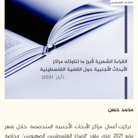
س
ل
ب
ر
ي
د
ا
إ
ل
ك
ت
ر
و
ن
ي
محمد حسن
ا
تركزت أعمال مراكز الأبحاث الأجنبية المتخصصة خلال شهر
مايو 2021 على ملف “الصراع الفلسطيني الصهيوني”، وخاصة