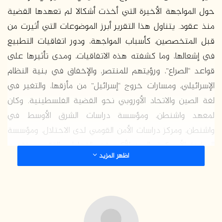
حول المواجهة الأخيرة التي أخذت أشكالا لم تعهدها القضية
منذ عقود. يتناول هذا التقرير أبرز الموضوعات التي أثيرت من
قبل المتخصصين، كأسباب المواجهة، ودور اتفاقيات التطبيع
في إشعالها، وما كشفته هذه الاتفاقيات، ومدى تأثيرها على
قواعد “الصراع”، ورؤيتهم للمنتصر، والإخفاق في بنية النظام
الإسرائيلي، ومسارات خروج “إسرائيل” من مأزقها، والتغير في
لغة الصين والاتحاد الأوروبي نحو القضية الفلسطينية. وكان
لمعهد واشنطن، ومؤسسة دراسات الشرق الأوسط في
واشنطن، ومركز دراسات الأمن القومي لدى الاحتلال، ومؤسسة
المبادرة الأمريكية، الدور الأكبر في التحليل والتقدير وتقديم
اظهر المزيد
التوصيات.
انتصار حماس
يرى إيتاي برون (
Itai Brun
) في
مقالته المنشورة
من قبل