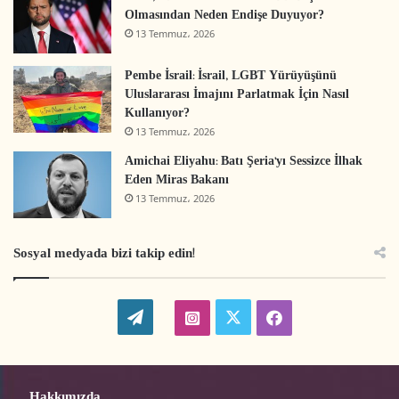
Yeni yerleşim faaliyetleri
11 adet
Olmasından Neden Endişe Duyuyor?
13 Temmuz، 2026
Yeni bypass yol inşası
1 yol
Pembe İsrail: İsrail, LGBT Yürüyüşünü
Uluslararası İmajını Parlatmak İçin Nasıl
Raporun tamamına ulaşmak için (Arapça)
Kullanıyor?
tıklayınız
.
13 Temmuz، 2026
Amichai Eliyahu: Batı Şeria’yı Sessizce İlhak
Eden Miras Bakanı
yerleşim birimleri
İnsan hakkı ihlalleri
13 Temmuz، 2026
Aylık Raporlar
İsrail Yerleşimleri
Sosyal medyada bizi takip edin!
Yerleşim Birimleri ve Ayrım Duvarı
W
t
i
f
o
w
n
a
r
i
s
c
Hakkımızda