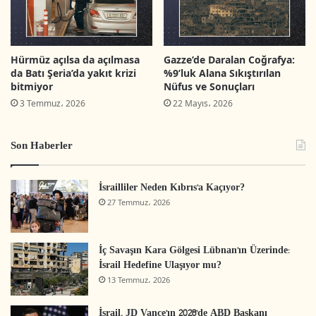
Filistinlilere ateş açılması
Filistinlilere ait
Hürmüz açılsa da açılmasa
Gazze’de Daralan Coğrafya:
gayrimenkullere el koyma ve
80 vaka
da Batı Şeria’da yakıt krizi
%9’luk Alana Sıkıştırılan
zarar verme
bitmiyor
Nüfus ve Sonuçları
3 Temmuz، 2026
22 Mayıs، 2026
Kutsal mekanlara saldırı
29 vaka
Son Haberler
Eğitim mekanlarına yönelik
4 vaka
saldırı
İsrailliler Neden Kıbrıs’a Kaçıyor?
Yerleşimci terörü
145 vaka
27 Temmuz، 2026
Telef edilen ve yakılan ağaçlar
2500 ağaç
İç Savaşın Kara Gölgesi Lübnan’ın Üzerinde:
İsrail Hedefine Ulaşıyor mu?
İşgal yönetimi tarafından
200 dönüm
13 Temmuz، 2026
müsadere edilen topraklar
İsrail, JD Vance’ın 2028’de ABD Başkanı