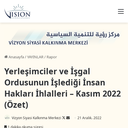
M
Anasayfa
/
YAYINLAR
/
Rapor
Yerleşimciler ve İşgal
Ordusunun İşlediği İnsan
Hakları İhlalleri – Kasım 2022
(Özet)
Vizyon Siyasi Kalkınma Merkezi
F
B
21 Aralık، 2022
o
i
1 dakika okuma süresi