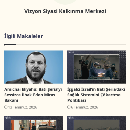
Gözaltı
19 Filistinli
Vizyon Siyasi Kalkınma Merkezi
Kudüs ve Mescid-i Aksa’dan
1 vatandaş
uzaklaştırma cezası
İlgili Makaleler
Filistinlilerin yaşadıkları
651 vaka
bölgelere baskın/saldırı
Seyyar askeri kontrol
386 kontrol
noktaları
noktası
Ev yıkma
26 ev
Amichai Eliyahu: Batı Şeria’yı
İşgalci İsrail’in Batı Şeria’daki
Sessizce İlhak Eden Miras
Sağlık Sistemini Çökertme
Bakanı
Politikası
Tarım, ticaret ve endüstri
35 tesis
13 Temmuz، 2026
6 Temmuz، 2026
tesislerinin yıkılması
İşgal güçleri tarafından
325 vaka