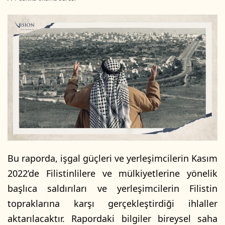
l
r
l
e
o
-
w
p
o
o
n
s
X
t
a
g
ö
n
d
e
Bu raporda, işgal güçleri ve yerleşimcilerin Kasım
r
2022’de Filistinlilere ve mülkiyetlerine yönelik
m
başlıca saldırıları ve yerleşimcilerin Filistin
e
k
topraklarına karşı gerçekleştirdiği ihlaller
aktarılacaktır. Rapordaki bilgiler bireysel saha