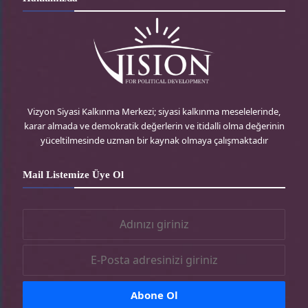
d
t
t
e
P
t
a
b
r
e
g
o
e
r
r
o
Vizyon Siyasi Kalkınma Merkezi; siyasi kalkınma meselelerinde,
karar almada ve demokratik değerlerin ve itidalli olma değerinin
s
-
a
k
yüceltilmesinde uzman bir kaynak olmaya çalışmaktadır
s
t
m
-
Mail Listemize Üye Ol
r
-
t
t
r
r