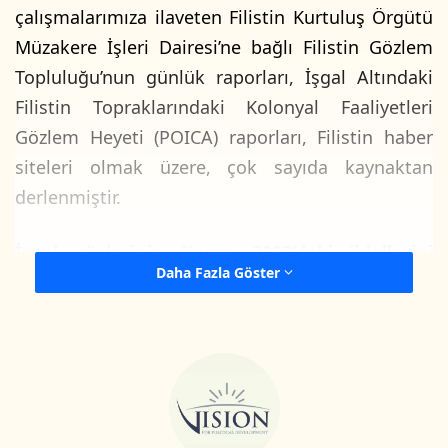
çalışmalarımıza ilaveten Filistin Kurtuluş Örgütü
Müzakere İşleri Dairesi’ne bağlı Filistin Gözlem
Topluluğu’nun günlük raporları, İşgal Altındaki
Filistin Topraklarındaki Kolonyal Faaliyetleri
Gözlem Heyeti (POICA) raporları, Filistin haber
siteleri olmak üzere, çok sayıda kaynaktan
derlenmiştir.
İşgal güçlerinin
Kasım
2022’deki ihlallerini
Daha Fazla Göster
gösteren tablo:
Şehit
20 Filistinli
Yaralı
160 Filistinli
Tutuklu
583 Filistinli