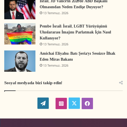
İsrail, JD Vance’ın 2028’de ABD Başkanı
Olmasından Neden Endişe Duyuyor?
13 Temmuz، 2026
Pembe İsrail: İsrail, LGBT Yürüyüşünü
Uluslararası İmajını Parlatmak İçin Nasıl
Kullanıyor?
13 Temmuz، 2026
Amichai Eliyahu: Batı Şeria’yı Sessizce İlhak
Eden Miras Bakanı
13 Temmuz، 2026
Sosyal medyada bizi takip edin!
W
t
i
f
o
w
n
a
r
i
s
c