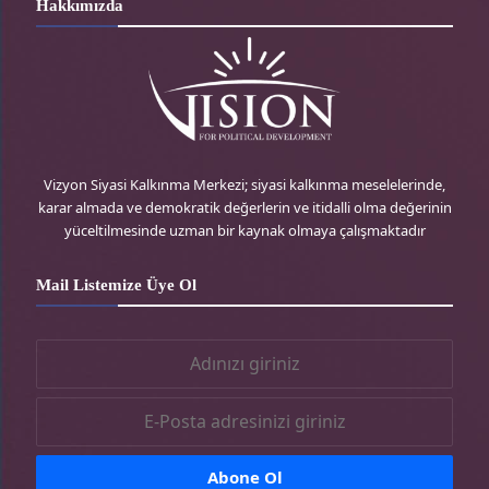
Hakkımızda
d
t
t
e
P
t
a
b
r
e
g
o
e
r
r
o
Vizyon Siyasi Kalkınma Merkezi; siyasi kalkınma meselelerinde,
karar almada ve demokratik değerlerin ve itidalli olma değerinin
s
-
a
k
yüceltilmesinde uzman bir kaynak olmaya çalışmaktadır
s
t
m
-
Mail Listemize Üye Ol
r
-
t
t
r
r