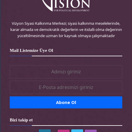
r
e
g
o
e
r
r
o
Vizyon Siyasi Kalkınma Merkezi; siyasi kalkınma meselelerinde,
karar almada ve demokratik değerlerin ve itidalli olma değerinin
s
-
a
k
yüceltilmesinde uzman bir kaynak olmaya çalışmaktadır
s
t
m
-
Mail Listemize Üye Ol
r
-
t
t
r
r
Bizi takip et