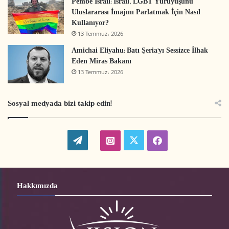
Pembe İsrail: İsrail, LGBT Yürüyüşünü
Uluslararası İmajını Parlatmak İçin Nasıl
Kullanıyor?
13 Temmuz، 2026
Amichai Eliyahu: Batı Şeria’yı Sessizce İlhak
Eden Miras Bakanı
13 Temmuz، 2026
Sosyal medyada bizi takip edin!
W
t
i
f
o
w
n
a
r
i
s
c
Hakkımızda
d
t
t
e
P
t
a
b