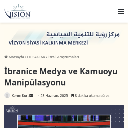
M
Anasayfa
/
DOSYALAR
/
İsrail Araştırmaları
İbranice Medya ve Kamuoyu
Manipülasyonu
Bir
Kerim Kurt
23 Haziran، 2025
8 dakika okuma süresi
e-
posta
göndermek