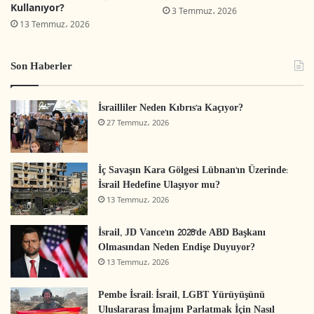
Kullanıyor?
arkasında kenetlenen bir toplum olarak tanımlar.
3 Temmuz، 2026
13 Temmuz، 2026
İsrail için savaş hâli istisnai bir durum değil,
bilakis bir kuraldır. Hatta savaş doğrudan
Son Haberler
yaşanmasa bile, tehdidinin hissedilmesi, savaş
hâlinin etkilerinin sürdürülmesi için yeterlidir.
İsrailliler Neden Kıbrıs’a Kaçıyor?
27 Temmuz، 2026
Bu çerçevede, bu değerlendirme ihtiyacının
doğrudan nedeni; İran’ın 13 Haziran’da maruz
İç Savaşın Kara Gölgesi Lübnan’ın Üzerinde:
kaldığı, stratejik nitelikteki askeri saldırılara
İsrail Hedefine Ulaşıyor mu?
dayalı aldatma operasyonudur. Her ne kadar bu
13 Temmuz، 2026
aldatma sadece İbranice medya aracılığıyla
İsrail, JD Vance’ın 2028’de ABD Başkanı
gerçekleştirilmemiş olsa da —ki Batı
Olmasından Neden Endişe Duyuyor?
medyasında “özel kaynaklara” dayandırılan
13 Temmuz، 2026
haberler de çoğunlukla İsrailli yetkililerin
Pembe İsrail: İsrail, LGBT Yürüyüşünü
yönlendirmeleriyle şekillenmektedir—, İbranice
Uluslararası İmajını Parlatmak İçin Nasıl