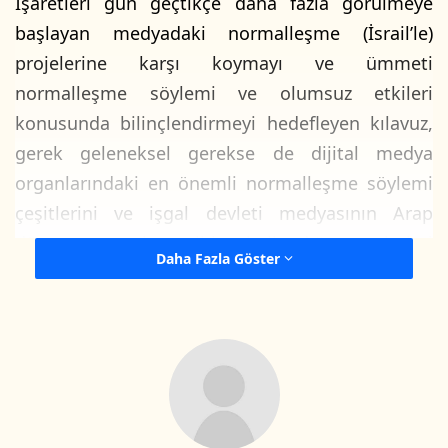
İşaretleri gün geçtikçe daha fazla görülmeye
başlayan medyadaki normalleşme (İsrail’le)
projelerine karşı koymayı ve ümmeti
normalleşme söylemi ve olumsuz etkileri
konusunda bilinçlendirmeyi hedefleyen kılavuz,
gerek geleneksel gerekse de dijital medya
organlarındaki en önemli normalleşme söylemi
çeşitlerini ve işgal devleti medyasının Arap
dünyasına ait gibi kullandığı terimleri
Daha Fazla Göster
içermektedir. Kılavuzda ayrıca medyadaki
normalleşme dilinin başlıca hedef ve riskleri ile
normalleşme dilini kullananlara nasıl
yaklaşılması gerektiği yer almaktadır.
Arapça yayınlanan kılavuza
linkten
ulaşabilirsiniz.