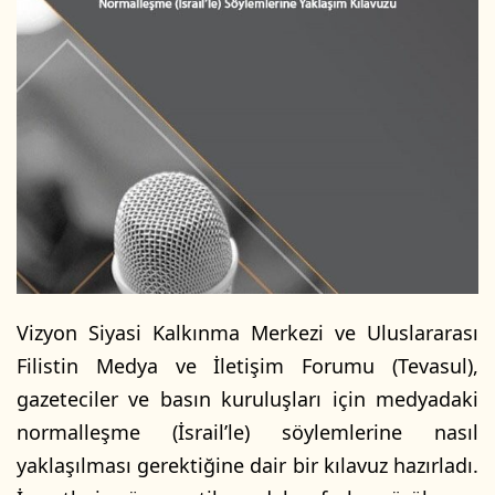
s
t
a
g
ö
n
d
e
r
m
e
k
Vizyon Siyasi Kalkınma Merkezi ve Uluslararası
Filistin Medya ve İletişim Forumu (Tevasul),
gazeteciler ve basın kuruluşları için medyadaki
normalleşme (İsrail’le) söylemlerine nasıl
yaklaşılması gerektiğine dair bir kılavuz hazırladı.