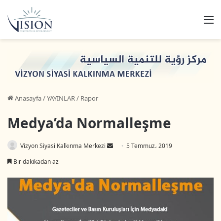
M
Anasayfa
/
YAYINLAR
/
Rapor
Medya’da Normalleşme
Vizyon Siyasi Kalkınma Merkezi
B
5 Temmuz، 2019
i
Bir dakikadan az
r
e
-
p
o