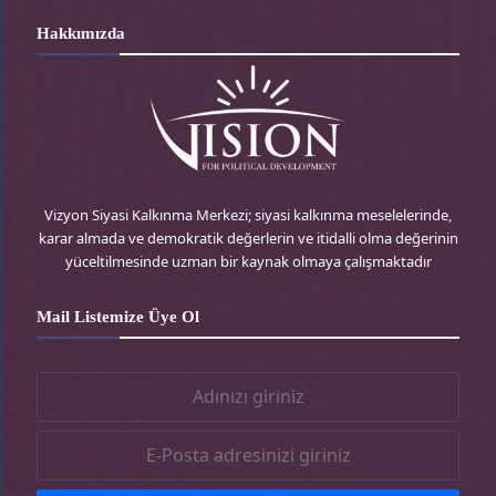
r
i
s
c
Hakkımızda
d
t
t
e
P
t
a
b
r
e
g
o
e
r
r
o
Vizyon Siyasi Kalkınma Merkezi; siyasi kalkınma meselelerinde,
karar almada ve demokratik değerlerin ve itidalli olma değerinin
s
-
a
k
yüceltilmesinde uzman bir kaynak olmaya çalışmaktadır
s
t
m
-
Mail Listemize Üye Ol
r
-
t
t
r
r