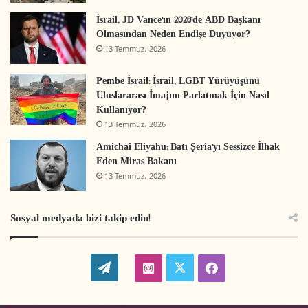
İsrail, JD Vance’ın 2028’de ABD Başkanı
Olmasından Neden Endişe Duyuyor?
13 Temmuz، 2026
Pembe İsrail: İsrail, LGBT Yürüyüşünü
Uluslararası İmajını Parlatmak İçin Nasıl
Kullanıyor?
13 Temmuz، 2026
Amichai Eliyahu: Batı Şeria’yı Sessizce İlhak
Eden Miras Bakanı
13 Temmuz، 2026
Sosyal medyada bizi takip edin!
W
t
i
f
o
w
n
a