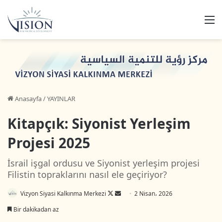
M
Anasayfa
/
YAYINLAR
Kitapçık: Siyonist Yerleşim
Projesi 2025
İsrail işgal ordusu ve Siyonist yerleşim projesi
Filistin topraklarını nasıl ele geçiriyor?
Vizyon Siyasi Kalkınma Merkezi
F
B
2 Nisan، 2026
o
i
Bir dakikadan az
l
r