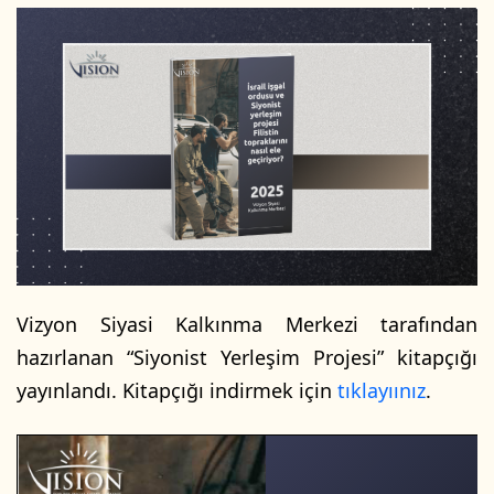
l
e
o
-
w
p
o
o
n
s
X
t
a
g
ö
n
d
e
Vizyon Siyasi Kalkınma Merkezi tarafından
r
hazırlanan “Siyonist Yerleşim Projesi” kitapçığı
m
yayınlandı. Kitapçığı indirmek için
tıklayıınız
.
e
k