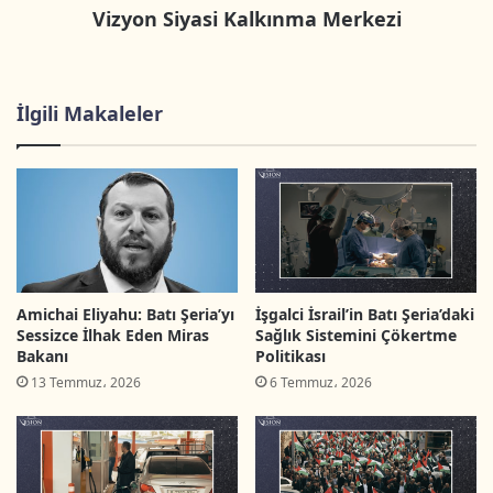
Vizyon Siyasi Kalkınma Merkezi
İlgili Makaleler
Önceki kitapçığa ulaşmak için
tıklayınız
.
Siyonist Yerleşim Projesi
Yeni Kitap
Yerleşim Birimleri ve Ayrım Duvarı
Kitapçık
Amichai Eliyahu: Batı Şeria’yı
İşgalci İsrail’in Batı Şeria’daki
Sessizce İlhak Eden Miras
Sağlık Sistemini Çökertme
Bakanı
Politikası
13 Temmuz، 2026
6 Temmuz، 2026