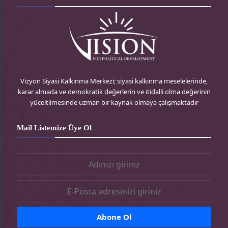
d
t
t
e
P
t
a
b
r
e
g
o
e
r
r
o
Vizyon Siyasi Kalkınma Merkezi; siyasi kalkınma meselelerinde,
karar almada ve demokratik değerlerin ve itidalli olma değerinin
s
-
a
k
yüceltilmesinde uzman bir kaynak olmaya çalışmaktadır
s
t
m
-
Mail Listemize Üye Ol
r
-
t
t
r
r