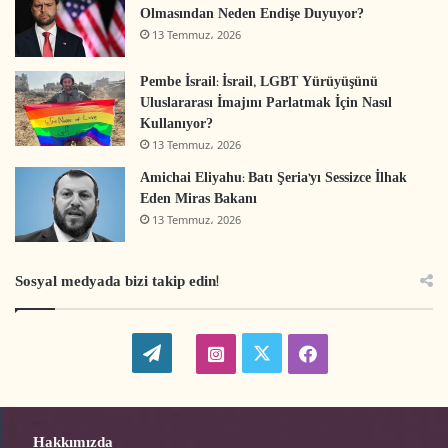
Olmasından Neden Endişe Duyuyor?
13 Temmuz، 2026
Pembe İsrail: İsrail, LGBT Yürüyüşünü
Uluslararası İmajını Parlatmak İçin Nasıl
Kullanıyor?
13 Temmuz، 2026
Amichai Eliyahu: Batı Şeria’yı Sessizce İlhak
Eden Miras Bakanı
13 Temmuz، 2026
Sosyal medyada bizi takip edin!
W
t
i
f
o
w
n
a
r
i
s
c
Hakkımızda