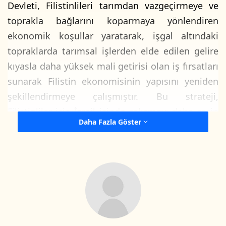
Devleti, Filistinlileri tarımdan vazgeçirmeye ve
toprakla bağlarını koparmaya yönlendiren
ekonomik koşullar yaratarak, işgal altındaki
topraklarda tarımsal işlerden elde edilen gelire
kıyasla daha yüksek mali getirisi olan iş fırsatları
sunarak Filistin ekonomisinin yapısını yeniden
şekillendirmeye çalışmıştır. Bu strateji,
Filistinliler için İsrail içinde çalışmayı daha cazip
Daha Fazla Göster
ve kârlı hale getirmiş; Filistin iş gücünü, yerel
toprakla bağlantılı üretken faaliyetleri
güçlendirmek yerine İsrail sektörlerinde
çalışmaya yönlendirmiştir. Yerleşik İsrail inancına
göre, güvenlikte istikrarın sağlanması ve
Filistinlilerin çalışmakla meşgul olması direniş
hareketlerini azaltır. Buna ek olarak, bu yaklaşım