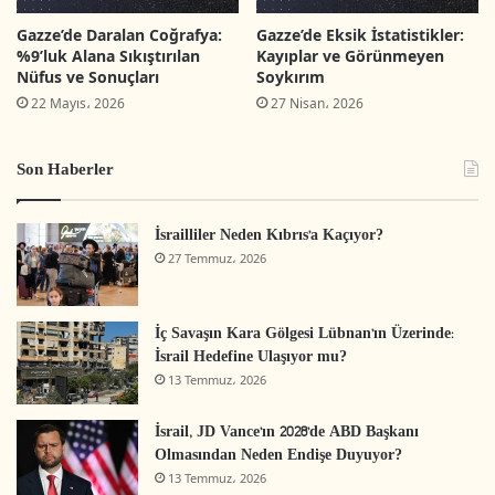
Gazze Şeridi’ne yönelik İsrail saldırısı başlamadan
Gazze’de Daralan Coğrafya:
Gazze’de Eksik İstatistikler:
önce,
Batı Şeria ve Gazze’deki iş gücünün
%9’luk Alana Sıkıştırılan
Kayıplar ve Görünmeyen
%17’sinin
[1]
İsrail’de ve işgal altındaki
Nüfus ve Sonuçları
Soykırım
topraklarda bulunan İsrail yerleşim birimlerinde
22 Mayıs، 2026
27 Nisan، 2026
çalıştığı göz önüne alındığında, Filistin
Son Haberler
ekonomisinin gelir sağlamada ve birçok ailenin
yaşam standartlarını iyileştirmede büyük ölçüde
İsrailliler Neden Kıbrıs’a Kaçıyor?
İsrail pazarına bağımlı olduğu görülmektedir. Bu
27 Temmuz، 2026
da mevcut ekonomik ilişkinin yapısal doğasını
ortaya koymaktadır. Dolayısıyla, Filistinli işçilerin
İç Savaşın Kara Gölgesi Lübnan’ın Üzerinde:
iş fırsatlarına erişiminin kısıtlanması veya
İsrail Hedefine Ulaşıyor mu?
tamamen engellenmesi, ciddi ekonomik ve
13 Temmuz، 2026
toplumsal sonuçlara yol açmaktadır. Bu sonuçlar
İsrail, JD Vance’ın 2028’de ABD Başkanı
şu şekilde özetlenebilir:
Olmasından Neden Endişe Duyuyor?
13 Temmuz، 2026