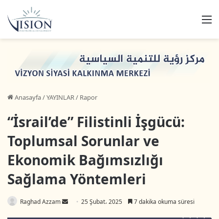
M
Anasayfa
/
YAYINLAR
/
Rapor
“İsrail’de” Filistinli İşgücü:
Toplumsal Sorunlar ve
Ekonomik Bağımsızlığı
Sağlama Yöntemleri
Bir
Raghad Azzam
25 Şubat، 2025
7 dakika okuma süresi
e-