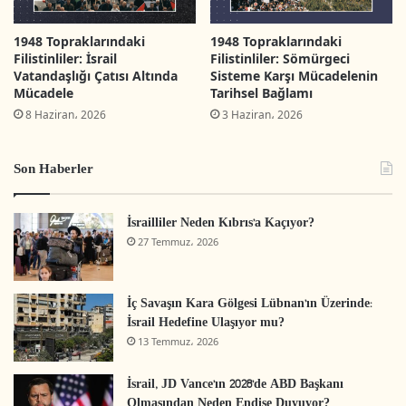
Suikastın ardından Hamas ve Tahran’ın
önündeki seçenekleri nedir?
1948 Topraklarındaki
1948 Topraklarındaki
Filistinliler: İsrail
Filistinliler: Sömürgeci
Suikast ateşkes görüşmelerini nasıl
Vatandaşlığı Çatısı Altında
Sisteme Karşı Mücadelenin
Mücadele
Tarihsel Bağlamı
etkileyecek?
8 Haziran، 2026
3 Haziran، 2026
Uzmanların görüşlerini şu şekilde sıralamak
Son Haberler
mümkündür:
İsrail, suikast ile meydanların birliği
İsrailliler Neden Kıbrıs’a Kaçıyor?
27 Temmuz، 2026
kavramını ortadan kaldırmayı, İran’ın direniş
liderleri arasındaki konumunu etkilemeyi ve
Netenyahu’ya İran’ın nükleer programına
İç Savaşın Kara Gölgesi Lübnan’ın Üzerinde:
İsrail Hedefine Ulaşıyor mu?
saldırması için bir fırsat vermeyi
13 Temmuz، 2026
hedeflemiştir.
İsrail, JD Vance’ın 2028’de ABD Başkanı
Netenyahu’nun önünde savaşı kaybeder
Olmasından Neden Endişe Duyuyor?