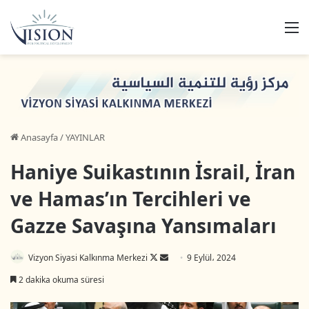
M
Anasayfa
/
YAYINLAR
Haniye Suikastının İsrail, İran
ve Hamas’ın Tercihleri ve
Gazze Savaşına Yansımaları
Vizyon Siyasi Kalkınma Merkezi
F
B
9 Eylül، 2024
o
i
2 dakika okuma süresi
l
r
l
e