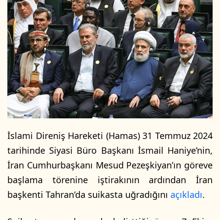
o
-
w
p
o
o
n
s
X
t
a
g
ö
n
d
e
İslami Direniş Hareketi (Hamas) 31 Temmuz 2024
r
tarihinde Siyasi Büro Başkanı İsmail Haniye’nin,
m
İran Cumhurbaşkanı Mesud Pezeşkiyan’ın göreve
e
k
başlama törenine iştirakının ardından İran
başkenti Tahran’da suikasta uğradığını
açıkladı
.