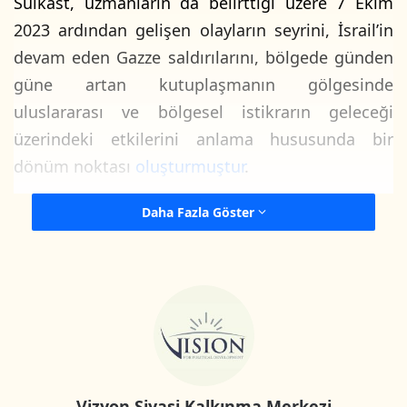
Suikast, uzmanların da belirttiği üzere 7 Ekim
2023 ardından gelişen olayların seyrini, İsrail’in
devam eden Gazze saldırılarını, bölgede günden
güne artan kutuplaşmanın gölgesinde
uluslararası ve bölgesel istikrarın geleceği
üzerindeki etkilerini anlama hususunda bir
dönüm noktası
oluşturmuştur
.
Daha Fazla Göster
Bu bağlamda Vizyon Siyasi Kalkınma Merkezi ve
Aljazeera Net, özellikle bölgenin tanık olduğu
siyasi hareketlilik ve askeri kızışmanın
gölgesinde suikastin etkileri ve yansımalarının
tabiatını anlamak amacıyla bir grup uzman ve
akademisyenin görüşünü bir araya getirmiştir.
Bu görüşler aşağıda sıralı konu başıkları ve
Vizyon Siyasi Kalkınma Merkezi