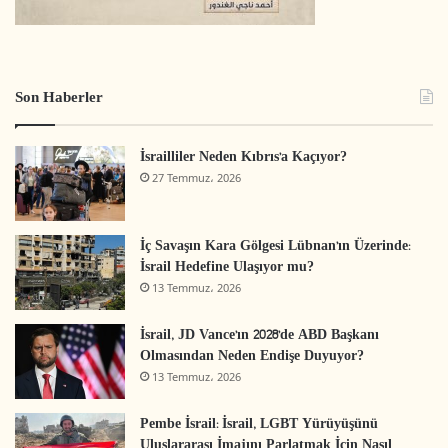
Son Haberler
İsrailliler Neden Kıbrıs’a Kaçıyor?
27 Temmuz، 2026
İç Savaşın Kara Gölgesi Lübnan’ın Üzerinde:
İsrail Hedefine Ulaşıyor mu?
13 Temmuz، 2026
İsrail, JD Vance’ın 2028’de ABD Başkanı
Olmasından Neden Endişe Duyuyor?
13 Temmuz، 2026
Pembe İsrail: İsrail, LGBT Yürüyüşünü
Uluslararası İmajını Parlatmak İçin Nasıl