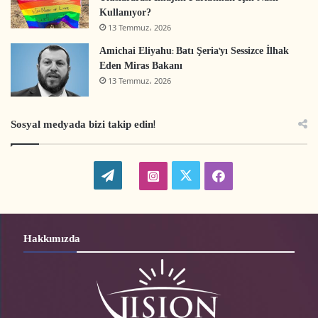
Kullanıyor?
13 Temmuz، 2026
Amichai Eliyahu: Batı Şeria’yı Sessizce İlhak
Eden Miras Bakanı
13 Temmuz، 2026
Sosyal medyada bizi takip edin!
W
t
i
f
o
w
n
a
r
i
s
c
Hakkımızda
d
t
t
e
P
t
a
b
r
e
g
o