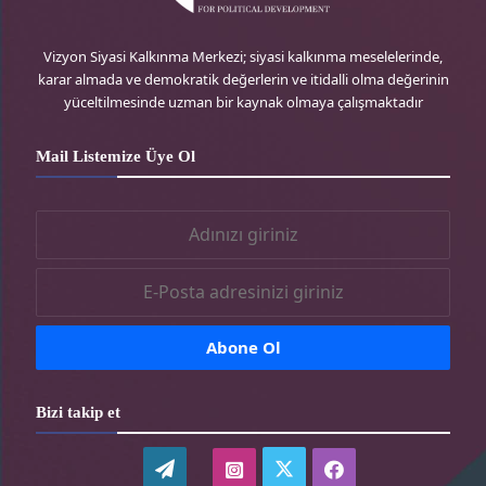
e
r
r
o
Vizyon Siyasi Kalkınma Merkezi; siyasi kalkınma meselelerinde,
karar almada ve demokratik değerlerin ve itidalli olma değerinin
s
-
a
k
yüceltilmesinde uzman bir kaynak olmaya çalışmaktadır
s
t
m
-
Mail Listemize Üye Ol
r
-
t
t
r
r
Bizi takip et
WordPress
twitter-
instagram-
facebook-