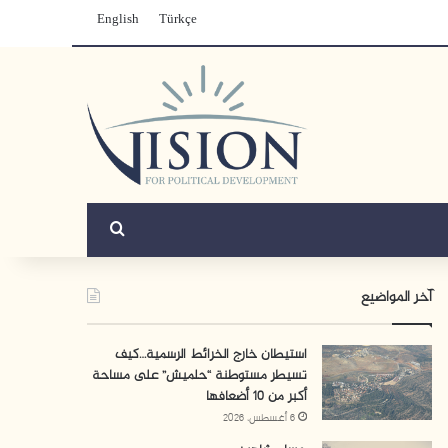
English
Türkçe
بحث عن
آخر المواضيع
استيطان خارج الخرائط الرسمية…كيف
تسيطر مستوطنة “حلميش” على مساحة
أكبر من 10 أضعافها
6 أغسطس، 2026