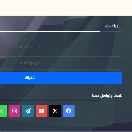
اشترك معنا
تابعنا وتواصل معنا
فيسبوك
‫X
‫YouTube
‫WordPress
انستقر