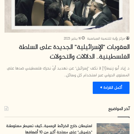
مركز رؤية للتنمية السياسية
16 يناير، 2023
العقوبات “الإسرائيلية” الجديدة على السلطة
الفلسطينية.. الدلالات والتحولات
د. إياد أبو زنيط[1] لا تكف “إسرائيل” عن تهديد أيّ تحرك فلسطيني ضدها على
المستوى الدولي عبر استخدام كل وسائل…
أكمل القراءة »
آخر المواضيع
استيطان خارج الخرائط الرسمية…كيف تسيطر مستوطنة
“حلميش” على مساحة أكبر من 10 أضعافها