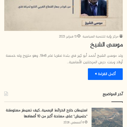
مركز رؤية للتنمية السياسية
13 فبراير، 2023
موسى الشيخ
ولد موسى الشيخ أحمد أبو كِبِر في بلدة عقربا عام 1946، وهو متزوج وله خمسة
أولاد وبنت. درس المرحلتين الأساسية…
أكمل القراءة »
آخر المواضيع
استيطان خارج الخرائط الرسمية…كيف تسيطر مستوطنة
“حلميش” على مساحة أكبر من 10 أضعافها
6 أغسطس، 2026