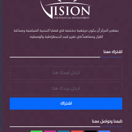
ك
u
P
ر
ب
b
r
ا
e
e
م
يسعى المركز أن يكون مرجعية مختصة في قضايا التنمية السياسية وصناعة
القرار، ومساهماً في تعزيز قيم الديمقراطية والوسطية.
s
اشترك معنا
s
تابعنا وتواصل معنا