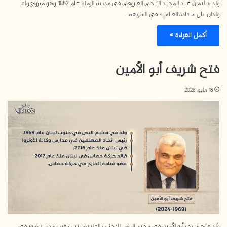
ولد سليمان عبد المجيد التاجي الفاروقي في مدينة الرملة عام 1882، وهو متزوج وله
ولدان. نال شهادة العالمية في الشريعة…
أكمل القراءة »
فتح شريف أبو الأمين
18 مايو، 2026
وُلد فتح شريف أبو الأمين في مخيم البص للاجئين الفلسطينيين قرب مدينة صور في