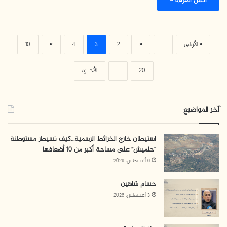
أكمل القراءة »
« الأولى
...
«
2
3
4
»
10
20
...
الأخيرة
آخر المواضيع
استيطان خارج الخرائط الرسمية…كيف تسيطر مستوطنة
“حلميش” على مساحة أكبر من 10 أضعافها
6 أغسطس، 2026
حسام شاهين
3 أغسطس، 2026