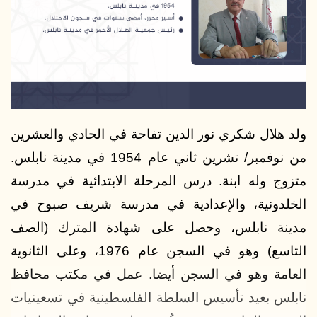
د
ا
إ
ل
ك
ت
ر
و
ولد هلال شكري نور الدين تفاحة في الحادي والعشرين
ن
من نوفمبر/ تشرين ثاني عام 1954 في مدينة نابلس.
ي
متزوج وله ابنة. درس المرحلة الابتدائية في مدرسة
ا
الخلدونية، والإعدادية في مدرسة شريف صبوح في
مدينة نابلس، وحصل على شهادة المترك (الصف
التاسع) وهو في السجن عام 1976، وعلى الثانوية
العامة وهو في السجن أيضا. عمل في مكتب محافظ
نابلس بعيد تأسيس السلطة الفلسطينية في تسعينيات