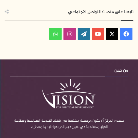
تابعنا على منصات التواصل الاجتماعي
ف
ا
و
ي
X
Y
W
ن
ا
س
o
o
س
ت
ب
u
r
ت
س
من نحن
و
T
d
ق
ا
ك
u
P
ر
ب
b
r
ا
e
e
م
يسعى المركز أن يكون مرجعية مختصة في قضايا التنمية السياسية وصناعة
القرار، ومساهماً في تعزيز قيم الديمقراطية والوسطية.
s