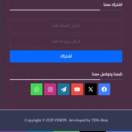
اشترك معنا
s
تابعنا وتواصل معنا
فيسبوك
‫X
‫YouTube
‫WordPress
انستقرام
واتساب
.
Copyright © 2026 VISION . developed by
TEK-Host