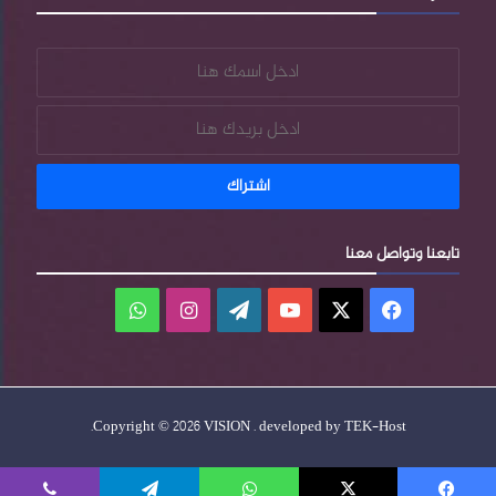
تابعنا وتواصل معنا
فيسبوك
‫X
‫YouTube
‫WordPress
انستقرام
واتساب
.
Copyright © 2026 VISION . developed by
TEK-Host