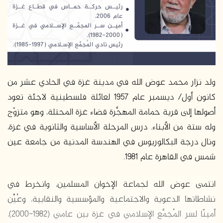
د
ا
إ
ل
ك
ت
ر
ولد نزار محمد عوض الله في مدينة غزة في الحادي عشر من
و
كانون أول/ ديسمبر عام 1957 لعائلة فلسطينية لاجئة تعود
ن
أصولها إلى قرية حمامة المهجَّرة قضاء غزة المحتلة، وهو متزوّج
ي
وله ستة من الأبناء. درس المرحلة الأساسية والثانوية في غزة،
ا
ونال درجة البكالوريوس في الهندسة المدنية من جامعة عين
شمس في القاهرة عام 1981.
انتمى عوض الله لجماعة الإخوان المسلمين، وانخرط في
نشاطاتها الدعوية والاجتماعية والمؤسسية والنقابية، وعُيِّن
أمينًا لسر المُجمَّع الإسلامي في غزة بين عامي (1982-2000)،