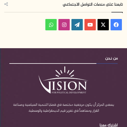
تابعنا على منصات التواصل الاجتماعي
ف
ا
و
ي
X
Y
W
ن
ا
س
o
o
س
ت
ب
u
r
ت
س
من نحن
و
T
d
ق
ا
ك
u
P
ر
ب
b
r
ا
e
e
م
يسعى المركز أن يكون مرجعية مختصة في قضايا التنمية السياسية وصناعة
القرار، ومساهماً في تعزيز قيم الديمقراطية والوسطية.
s
اشترك معنا
s