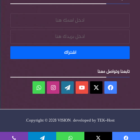
تابعنا وتواصل معنا
فيسبوك
‫X
‫YouTube
‫WordPress
انستقرام
واتساب
.
Copyright © 2026 VISION . developed by
TEK-Host