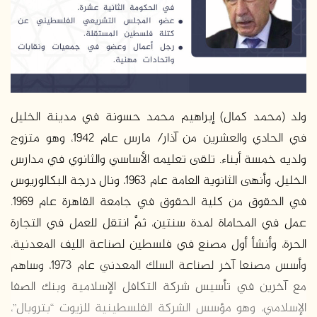
د
ا
إ
ل
ك
ت
ر
ولد (محمد كمال) إبراهيم محمد حسونة في مدينة الخليل
و
في الحادي والعشرين من آذار/ مارس عام 1942، وهو متزوج
ن
ولديه خمسة أبناء. تلقى تعليمه الأساسي والثانوي في مدارس
ي
الخليل، وأنهى الثانوية العامة عام 1963، ونال درجة البكالوريوس
ا
في الحقوق من كلية الحقوق في جامعة القاهرة عام 1969.
عمل في المحاماة لمدة سنتين، ثمَّ انتقل للعمل في التجارة
الحرة، وأنشأ أول مصنع في فلسطين لصناعة الليف المعدنية،
وأسس مصنعا آخر لصناعة السلك المعدني عام 1973، وساهم
مع آخرين في تأسيس شركة التكافل الإسلامية وبنك الصفا
الإسلامي، وهو مؤسس الشركة الفلسطينية للزيوت “بتروبال”،