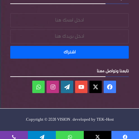
تابعنا وتواصل معنا
فيسبوك
‫X
‫YouTube
‫WordPress
انستقرام
واتساب
.
Copyright © 2026 VISION . developed by
TEK-Host