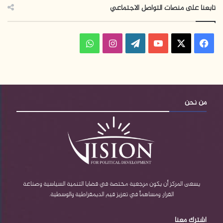
تابعنا على منصات التواصل الاجتماعي
ف
ا
و
ي
X
Y
W
ن
ا
س
o
o
س
ت
ب
u
r
ت
س
من نحن
و
T
d
ق
ا
ك
u
P
ر
ب
b
r
ا
e
e
م
يسعى المركز أن يكون مرجعية مختصة في قضايا التنمية السياسية وصناعة
القرار، ومساهماً في تعزيز قيم الديمقراطية والوسطية.
s
اشترك معنا
s