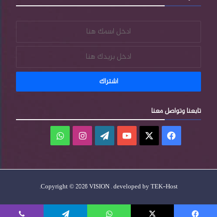
تابعنا وتواصل معنا
فيسبوك
‫X
‫YouTube
‫WordPress
انستقرام
واتساب
.
Copyright © 2026 VISION . developed by
TEK-Host