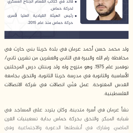
د
ا
إ
ل
ك
ت
ر
ولد محمد حسن أحمد عرمان في بلدة خربثا بني حارث في
و
محافظة رام الله والبيرة في الثاني والعشرين من تشرين ثاني/
ن
نوفمبر عام 1975، وهو متزوج وله ولد وبنتان. درس المرحلتين
ي
الأساسية والثانوية في مدرسة خربثا الثانوية، والتحق بجامعة
ا
القدس المفتوحة. عمل فنّي اتصالات في شركة الاتصالات
الفلسطينية.
نشأ عرمان في أسرة متدينة، وكان يتردد على المساجد في
شبابه المبكر، والتحق بحركة حماس بداية تسعينيات القرن
الماضي، وشارك في أنشطتها الدعوية والاجتماعية وفي