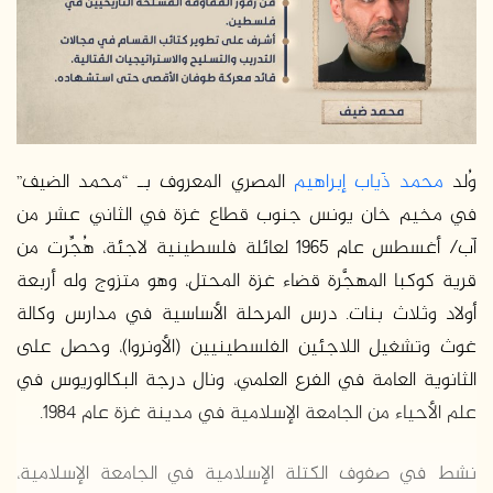
وُلد
محمد ذَياب إبراهيم
المصري المعروف بـ “محمد الضيف”
في مخيم خان يونس جنوب قطاع غزة في الثاني عشر من
آب/ أغسطس عام 1965 لعائلة فلسطينية لاجئة، هُجِّرت من
قرية كوكبا المهجَّرة قضاء غزة المحتل، وهو متزوج وله أربعة
أولاد وثلاث بنات. درس المرحلة الأساسية في مدارس وكالة
غوث وتشغيل اللاجئين الفلسطينيين (الأونروا)، وحصل على
الثانوية العامة في الفرع العلمي، ونال درجة البكالوريوس في
علم الأحياء من الجامعة الإسلامية في مدينة غزة عام 1984.
نشط في صفوف الكتلة الإسلامية في الجامعة الإسلامية،