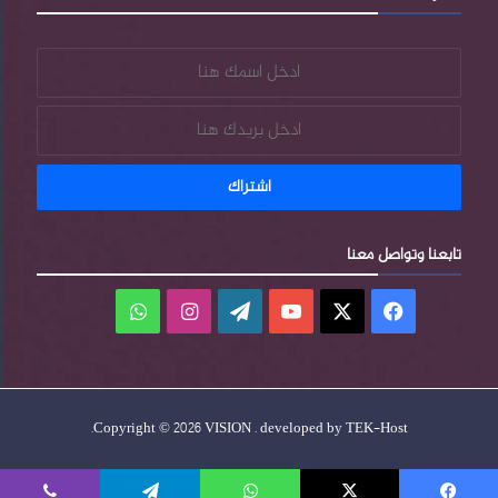
تابعنا وتواصل معنا
فيسبوك
‫X
‫YouTube
‫WordPress
انستقرام
واتساب
.
Copyright © 2026 VISION . developed by
TEK-Host