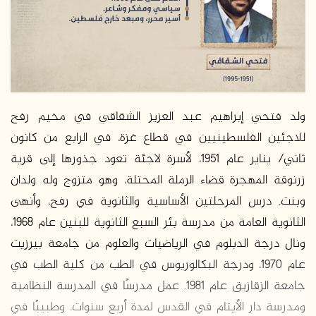
د
ا
إ
ل
ك
ت
ر
ولد فتحي إبراهيم عبد العزيز الشقاقي في مخيم رفح
و
للاجئين الفلسطينيين في قطاع غزة، في الرابع من كانون
ن
ثاني/ يناير عام 1951، لأسرة لاجئة تعود جذورها إلى قرية
ي
زرنوقة المهجرة قضاء الرملة المحتلة، وهو متزوج وله ولدان
ا
وبنت. درس المرحلتين الأساسية والثانوية في رفح، وأنهى
الثانوية العامة من مدرسة بئر السبع الثانوية للبنين عام 1968،
ونال درجة الدبلوم في الرياضيات والعلوم من جامعة بيرزيت
عام 1970، ودرجة البكالوريوس في الطب من كلية الطب في
جامعة الزقازيق عام 1981. عمل مدرسًا في المدرسة النظامية
ومدرسة دار الأيتام في القدس لمدة أربع سنوات، وطبيبًا في