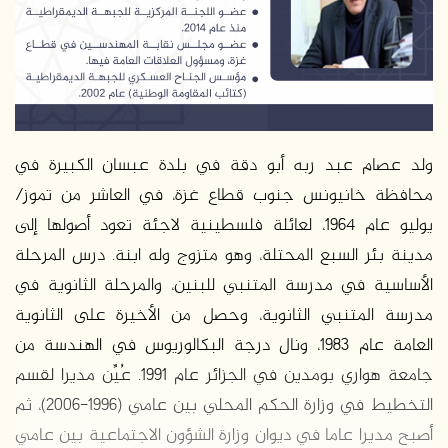
د
ا
إ
ل
ك
ت
ر
ولد عصام عبد ربه أبو دقة في بلدة عبسان الكبيرة في
و
محافظة خانيونس جنوب قطاع غزة، في العاشر من تموز/
ن
يوليو عام 1964، لعائلة فلسطينية لاجئة تعود أصولها إلى
ي
مدينة بئر السبع المحتلة، وهو متزوج وله ابنة. درس المرحلة
ا
الأساسية في مدرسة المتنبي للبنين، والمرحلة الثانوية في
مدرسة المتنبي الثانوية، وحصل من الأخيرة على الثانوية
العامة عام 1983، ونال درجة البكالوريوس في الهندسة من
جامعة هواري بومدين في الجزائر عام 1991. عُيِّن مديرا لقسم
التخطيط في وزارة الحكم المحلي بين عامي (1996-2006)، ثم
أصبح مديرا عاما في ديوان وزارة الشؤون الاجتماعية بين عامي