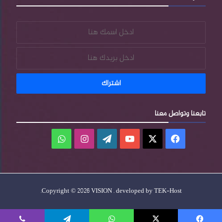
تابعنا وتواصل معنا
فيسبوك
‫X
‫YouTube
‫WordPress
انستقرام
واتساب
.
Copyright © 2026 VISION . developed by
TEK-Host