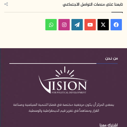
تابعنا على منصات التواصل الاجتماعي
فيسبوك
‫X
‫YouTube
‫WordPress
انستقرام
واتساب
من نحن
يسعى المركز أن يكون مرجعية مختصة في قضايا التنمية السياسية وصناعة
القرار، ومساهماً في تعزيز قيم الديمقراطية والوسطية.
اشترك معنا