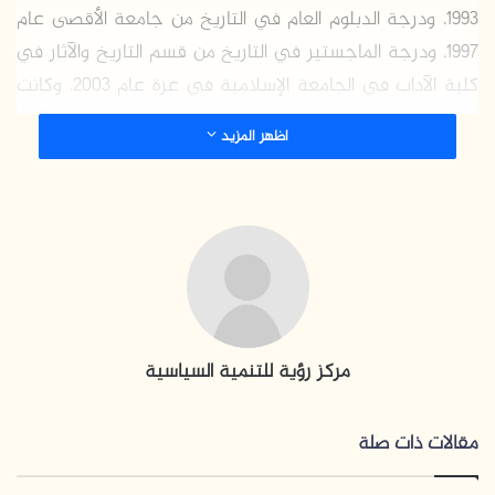
1993، ودرجة الدبلوم العام في التاريخ من جامعة الأقصى عام
1997، ودرجة الماجستير في التاريخ من قسم التاريخ والآثار في
كلية الآداب في الجامعة الإسلامية في غزة عام 2003، وكانت
أطروحته حول العمل الفدائي في قطاع غزة (1967-1973)،
اظهر المزيد
ودرجة الدكتوراه في التاريخ من معهد البحوث والدراسات
العربية في القاهرة عام 2006.
عمل السنوار موظفًا في دائرة العلاقات العامة في الجامعة
الإسلامية، وأصبح محاضرًا في قسم التاريخ في كلية الآداب في
الجامعة الإسلامية، ونال درجة الأستاذية، وكان مديرًا لمركز
التاريخ الشفوي في الجامعة الإسلامية بين عامي (2000-
مركز رؤية للتنمية السياسية
2002)، وعضوًا في هيئة التدريس في أكاديمية الأركان
اللبنانية.
مقالات ذات صلة
أشرف السنوار على عدد من الرسائل الجامعية في مستويي