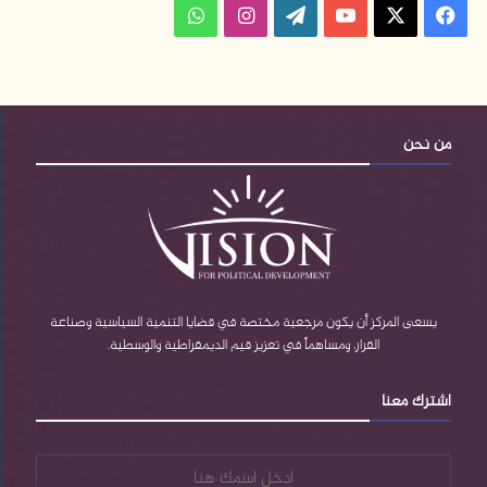
فيسبوك
‫X
‫YouTube
‫WordPress
انستقرام
واتساب
من نحن
يسعى المركز أن يكون مرجعية مختصة في قضايا التنمية السياسية وصناعة
القرار، ومساهماً في تعزيز قيم الديمقراطية والوسطية.
اشترك معنا