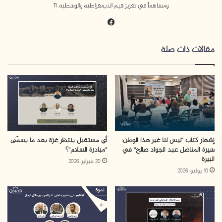
ومساهماً في تعزيز قيم الديمقراطية والوسطية. 11
في
سب
وك
مقالات ذات صلة
إشهار كتاب “ليس لنا غير هذا الوطن:
أي مستقبل ينتظر غزة بعد ما يسمّى
سيرة المناضل عبد الجواد صالح” في
“مبادرة السلام”؟
البيرة
20 فبراير، 2026
10 يوليو، 2026