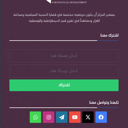
b
r
ا
e
e
م
يسعى المركز أن يكون مرجعية مختصة في قضايا التنمية السياسية وصناعة
القرار، ومساهماً في تعزيز قيم الديمقراطية والوسطية.
s
اشترك معنا
s
تابعنا وتواصل معنا
فيسبوك
‫X
‫YouTube
‫WordPress
انستقرام
واتساب