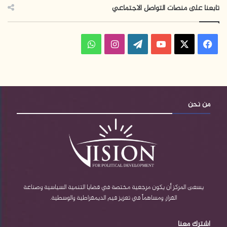
تابعنا على منصات التواصل الاجتماعي
ف
ا
و
ي
X
Y
W
ن
ا
س
o
o
س
ت
ب
u
r
ت
س
من نحن
و
T
d
ق
ا
ك
u
P
ر
ب
b
r
ا
e
e
م
يسعى المركز أن يكون مرجعية مختصة في قضايا التنمية السياسية وصناعة
القرار، ومساهماً في تعزيز قيم الديمقراطية والوسطية.
s
اشترك معنا
s