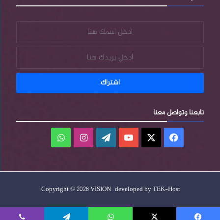
تابعنا وتواصل معنا
فيسبوك
‫X
‫YouTube
‫WordPress
انستقرام
واتساب
.
Copyright © 2026 VISION . developed by
TEK-Host