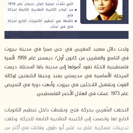
د
ا
إ
ل
ك
ت
ر
ولدت دلال سعيد المغربي في حي صبرا في مدينة بيروت
و
في التاسع والعشرين من كانون أول/ ديسمبر عام 1959، لأسرة
ن
فلسطينية لاجئة تعود أصولها إلى مدينة يافا المحتلة. درست
ي
المرحلة الأساسية في مدرستي يعبد وحيفا التابعتين لوكالة
ا
الغوث وتشغيل اللاجئين في بيروت، وأنهت دورة في التمريض
عام 1973. عملت في الهلال الأحمر الفلسطيني.
التحقت المُغربي بحركة فتح، ونشطت داخل تنظيم الثانويات
التابع لها، وانضمت إلى الكتيبة الطلابية التابعة للحركة، وتلقت
تدريبات عسكرية على يد علي أبو طوق، وقاتلت في أكثر من