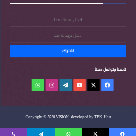
تابعنا وتواصل معنا
فيسبوك
‫X
‫YouTube
‫WordPress
انستقرام
واتساب
.
Copyright © 2026 VISION . developed by
TEK-Host