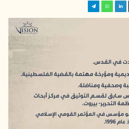
‫X
لينكدإن
واتساب
تيلقرام