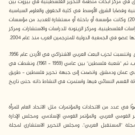
1966)، ورئيس قسم التوثيق في مركز أبحاث منظمة التحرير الفلسطينية في بيروت بين
ة الفلسطينية وقضايا الشرق الأوسط في كلية الحقوق والعلوم السياسية
في الجامعة اللبنانية في بيروت بين عامي (1979 – 2001). وكانت مؤسسة أو باحثة أو مستشارة للعديد من مؤسسات
سات الفلسطينية، ومركز الزيتونة للدراسات والاستشارات، ومركز
ا عضو في الجمعية الدولية للمترجمين العرب منذ عام 2004.
انخرطت الحوت في النشاط الوطني في شبابها المبكر، وانتسبت لحزب البعث العربي الاشتراكي في الأردن عام 1956،
وتسلمت مسؤولية “شعبة الشياح – لبنان” التابعة للحزب، ثم “شعبة فلسطين” بين عامي (1959 – 1961)، ونشطت في
زب في عمان ودمشق. وانضمت إلى جبهة تحرير فلسطين – طريق
ة القسم النسائي فيها، واستمرت في النشاط ذاته حتى تاريخ
ي عدد من الاتحادات والمؤتمرات مثل: الاتحاد العام للمرأة
ؤتمر القومي العربي، والمؤتمر القومي الإسلامي، ومجلس الإدارة
جلة “المستقبل العربي”، ومجلس التحرير الاستشاري لمجلة