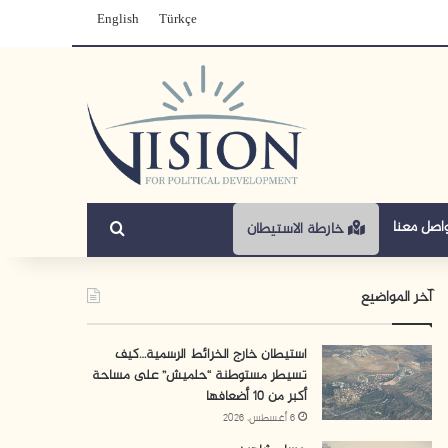
English
Türkçe
بحث عن
اصل معنا
خارطة الاستيطان
آخر المواضيع
استيطان خارج الخرائط الرسمية…كيف
تسيطر مستوطنة “حلميش” على مساحة
أكبر من 10 أضعافها
6 أغسطس، 2026