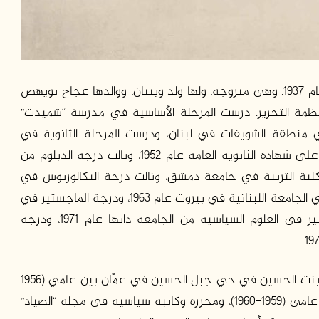
ولدت بيان عجاج نويهض الحوت في مدينة القدس عام 1937. وهي متزوجة، ولها ولد وبنتان، ووالدها عجاج نويهض
ظمة التحرير. درست المرحلة الأساسية في مدرسة “شميدت”
في منطقة الشويفات في لبنان، ودرست المرحلة الثانوية في
مدرسة “الملكة زين الشرق” في عمّان، وحصلت منها على شهادة الثانوية العامة عام 1952، ونالت درجة الدبلوم من
في رام الله عام 1954، وانتسبت لكلية التربية في جامعة دمشق، ونالت درجة البكالوريوس في
العلوم السياسية من كلية الحقوق والعلوم السياسية في الجامعة اللبنانية في بيروت عام 1963، ودرجة الماجستير في
القانون من الجامعة ذاتها عام 1970، ودرجة الماجستير في العلوم السياسية من الجامعة ذاتها عام 1971، ودرجة
عملت الحوت معلمة للغة العربية في مدرسة سكينة بنت الحسين في حي جبل الحسين في عمّان بين عامي (1956
– 1959)، وصحفية في مجلة “دنيا المرأة” اللبنانية بين عامي (1959-1960)، ومحررة وكاتبة سياسية في مجلة “الصياد”