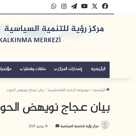
‫X
فيسبوك
‫YouTube
‫WordPress
انستقرام
واتساب
الرئيسية
إصدارات المركز
ملفات وقضايا
مؤتمرا
الرئيسية
/
موسوعة النخبة الفلسطينية
/
بيان عجاج نويهض الحوت
بيان عجاج نويهض الحو
أرسل
مركز رؤية للتنمية السياسية
19 يوليو، 2025
بريدا