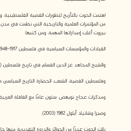
اهتمت الحوت بالتأريخ لتطورات القضية الفلسطينية، 
من المؤتمرات العلمية والتاريخية التي نظمت في مدن
بيروت أغلب إصداراتها المهمة، ومن كتبها:
القيادات والمؤسسات السياسية في فلسطين 1917-1948 (1981)،
والشيخ المجاهد عز الدين القسام في تاريخ فلسطين (1987)،
وفلسطين: القضية، الشعب، الحضارة، التاريخ السياسي من ع
ومذكرات عجاج نويهض: ستون عامًا مع القافلة العربية (إعداد
وصبرا وشاتيلا: أيلول 1982 (2003).
نالت الحوت عددًا من الجوائز والدروع التقديرية منها جائزة 