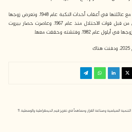
عانت الحوت في حياتها، فقد اضطرت لمغادرة القدس مع عائلتها في أعقاب أحداث النكبة عام 1948، وتعرض زوجها
شفيق الحوت لشقيق الروح لعدد من محاولات اغتيال من قبل قوات الاحتلال منذ عام 1967، وعاصرت حصار بيروت
ك
سبوك
‫X
لينكدإن
واتساب
تيلقرام
مية السياسية وصناعة القرار، ومساهماً في تعزيز قيم الديمقراطية والوسطية. 11