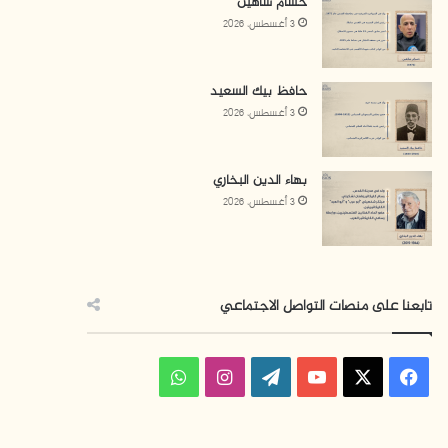
حسام شاهين
3 أغسطس، 2026
حافظ بيك السعيد
3 أغسطس، 2026
بهاء الدين البخاري
3 أغسطس، 2026
تابعنا على منصات التواصل الاجتماعي
فيسبوك
‫X
‫YouTube
‫WordPress
انستقرام
واتساب