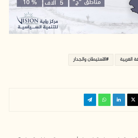
ة الغربية
الاستيطان والجدار
‫X
لينكدإن
واتساب
تيلقرام