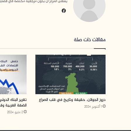
يسعى المركز أن يكون مرجعية مختصة في قضايا التن
في
سب
وك
مقالات ذات صلة
دروز الجولان.. حقيقة وتاريخ في قلب الصراع
تقرير البنك الدو
الضفة الغربية وق
1 أكتوبر، 2024
2 مايو، 2024