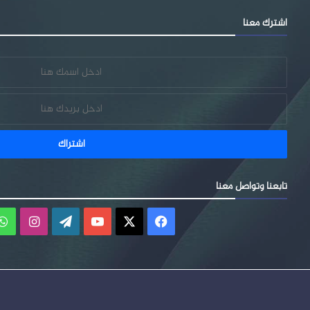
اشترك معنا
تابعنا وتواصل معنا
فيسبوك
‫X
‫YouTube
‫WordPress
انستقر