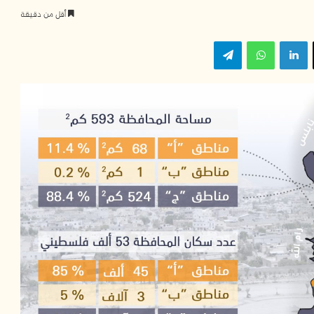
أقل من دقيقة
‫X
لينكدإن
واتساب
تيلقرام