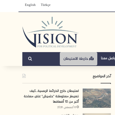
English
Türkçe
بحث عن
اصل معنا
خارطة الاستيطان
آخر المواضيع
استيطان خارج الخرائط الرسمية…كيف
تسيطر مستوطنة “حلميش” على مساحة
أكبر من 10 أضعافها
6 أغسطس، 2026