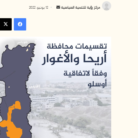
أ
مركز رؤية للتنمية السياسية
12 يونيو، 2022
ر
فيسبوك
س
ل
ب
ر
ي
د
ا
إ
ل
ك
ت
ر
و
ن
ي
ا