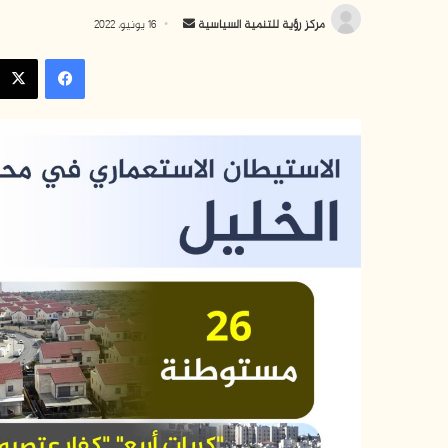
أ
مركز رؤية للتنمية السياسية
16 يونيو، 2022
ر
فيسبوك
س
ل
ب
ر
ي
د
ا
إ
ل
ك
ت
ر
و
ن
ي
ا