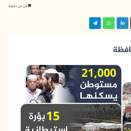
أقل من دقيقة
‫X
لينكدإن
واتساب
تيلقرام