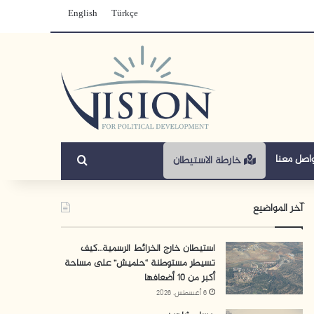
English
Türkçe
بحث عن
اصل معنا
خارطة الاستيطان
آخر المواضيع
استيطان خارج الخرائط الرسمية…كيف
تسيطر مستوطنة “حلميش” على مساحة
أكبر من 10 أضعافها
6 أغسطس، 2026