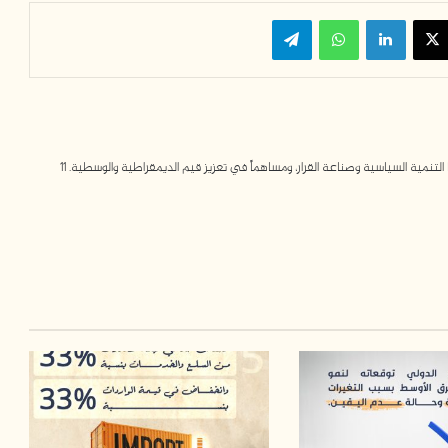
‫X
لينكدإن
واتساب
تيلقرام
مية السياسية وصناعة القرار، ومساهماً في تعزيز قيم الديمقراطية والوسطية. 11