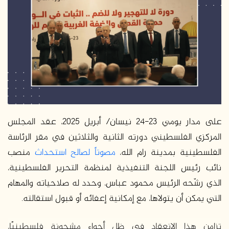
ع
ب
ل
ر
ى
ي
X
د
ا
إ
ل
ك
ت
ر
على مدار يومي 23-24 نيسان/ أبريل 2025، عقد المجلس
و
المركزي الفلسطيني دورته الثانية والثلاثين في مقر الرئاسة
ن
الفلسطينية بمدينة رام الله،
مصوتاً لصالح استحداث
منصب
ي
نائب رئيس اللجنة التنفيذية لمنظمة التحرير الفلسطينية،
ا
الذي رشّحه الرئيس محمود عباس، وحدد له صلاحياته والمهام
التي يمكن أن يتولاها، مع إمكانية إعفائه أو قبول استقالته.
تزامن هذا الانعقاد في ظل أجواء مشحونة فلسطينيًا،