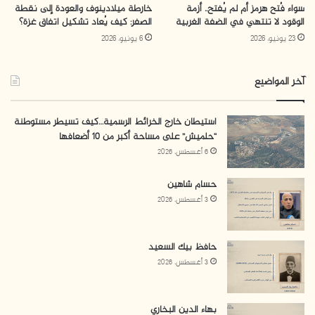
سواء فُتح هرمز أم لم يُفتح.. أزمة
خارطة ميلادينوف والعودة إلى نقطة
غزة ورام الله، ولكنها لم تكن ضمن نسق زماني محدد. فوفقًا
الوقود لا تنتهي في الضفة الغربية
الصفر: كيف يُعاد تشكيل اتفاق غزة؟
لنظامه الأساسي، يفترض أن ينعقد المجلس كل 3 شهور
23 يونيو، 2026
6 يونيو، 2026
بصورة اعتيادية، إلا أن انعقاد غالبية جلساته كانت غير
اعتيادية، أي بدعوة من رئيسه، أو بناء على طلب من اللجنة
آخر المواضيع
التنفيذية، حيث كان انعقاده مرتبطًا بتطورات سياسية
استيطان خارج الخرائط الرسمية…كيف تسيطر مستوطنة
وميدانية تمر بها القضية الفلسطينية.
“حلميش” على مساحة أكبر من 10 أضعافها
6 أغسطس، 2026
شكلت بعض
جلسات المجلس
محط اهتمام ومتابعة باعتبارها
كانت تمهد لمرحلة جديدة. ففي تشرين الأول/ أكتوبر1993،
حسام شاهين
3 أغسطس، 2026
انعقد المجلس في تونس، وأقرَّ اتفاقية أوسلو، وقرر تكليف
اللجنة التنفيذية بتشكيل مجلس السلطة الفلسطينية في
المرحلة الانتقالية. وفي تموز/ يوليو 2001، ناقش المجلس
حافظ بيك السعيد
3 أغسطس، 2026
موضوع إعلان الدولة الفلسطينية المستقلة، لكنه قرر تأجيل
الإعلان إلى أجل غير مسمى.
بهاء الدين البخاري