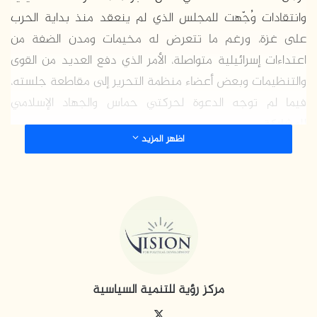
وانتقادات وُجّهت للمجلس الذي لم ينعقد منذ بداية الحرب
على غزة، ورغم ما تتعرض له مخيمات ومدن الضفة من
اعتداءات إسرائيلية متواصلة، الأمر الذي دفع العديد من القوى
والتنظيمات وبعض أعضاء منظمة التحرير إلى مقاطعة جلسته،
فيما لم توجه الدعوة لحركتي حماس والجهاد الإسلامي
للمشاركة.
اظهر المزيد
هنا، يُطرح السؤال المركزي الذي يحاول التقرير أن يجيب عنه، إن
كان هذا الانعقاد بهدف الإصلاح الفعلي لمؤسسات منظمة
التحرير، واستجابة لمطالب تفعيلها من الداخل الفلسطيني؟ أم
استجابة لضغوط ومطالب أطراف عربية وإقليمية ودولية، مما
يعني مزيدًا من التفكيك والخلاف الفلسطيني الداخلي، ومزيدًا
من التدخل في الشأن الداخلي الفلسطيني؟
مركز رؤية للتنمية السياسية
محطّات وقرارات حرجة
‫X