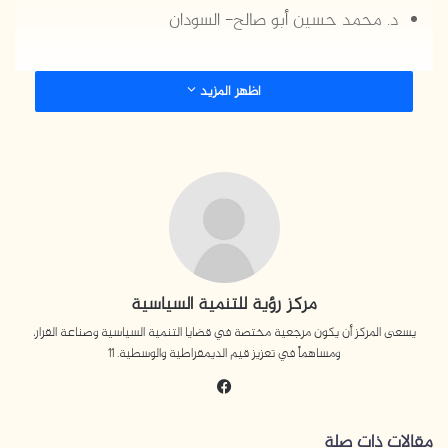
ي
د. محمد حسين أبو صالح- السودان
د
ا
إ
اظهر المزيد
ل
ك
ت
ر
و
ن
ي
ا
مركز رؤية للتنمية السياسية
يسعى المركز أن يكون مرجعية مختصة في قضايا التنمية السياسية وصناعة القرار،
ومساهماً في تعزيز قيم الديمقراطية والوسطية. 11
في
سب
وك
مقالات ذات صلة