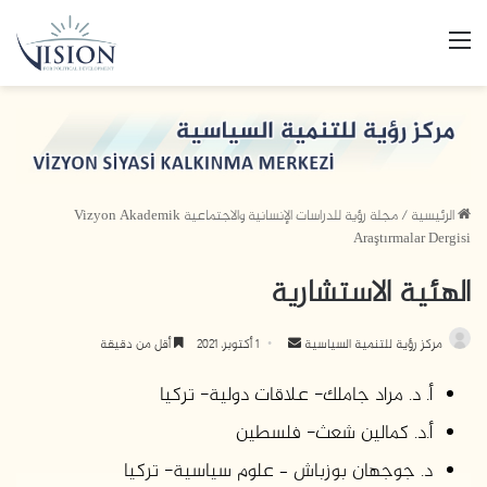
القائمة
الرئيسية
/
مجلة رؤية للدراسات الإنسانية والاجتماعية Vizyon Akademik
Araştırmalar Dergisi
الهئية الاستشارية
مركز رؤية للتنمية السياسية
أ
1 أكتوبر، 2021
أقل من دقيقة
ر
أ. د. مراد جاملك- علاقات دولية- تركيا
س
ل
أ.د. كمالين شعث- فلسطين
ب
د. جوجهان بوزباش – علوم سياسية- تركيا
ر