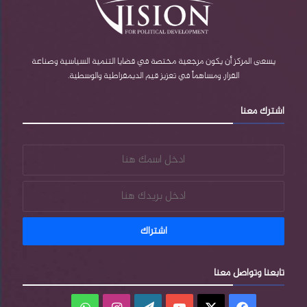
ك
u
P
ر
ب
b
r
ا
e
e
م
يسعى المركز أن يكون مرجعية مختصة في قضايا التنمية السياسية وصناعة
القرار، ومساهماً في تعزيز قيم الديمقراطية والوسطية.
s
اشترك معنا
s
تابعنا وتواصل معنا